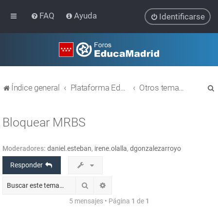
FAQ
Ayuda
Identificarse
Índice general
Plataforma Educativa EducaMadrid
Otros temas relacionados con las TIC
Bloquear MRBS
Moderadores:
daniel.esteban
,
irene.olalla
,
dgonzalezarroyo
r
Responder
Buscar
Búsqueda avanzada
5 mensajes • Página
1
de
1