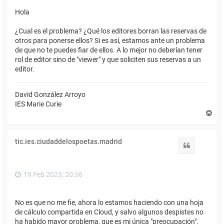
Hola
¿Cual es el problema? ¿Qué los editores borran las reservas de
otros para ponerse ellos? Si es así, estamos ante un problema
de que no te puedes fiar de ellos. A lo mejor no deberían tener
rol de editor sino de "viewer" y que soliciten sus reservas a un
editor.
David González Arroyo
IES Marie Curie
A
r
r
i
tic.ies.ciudaddelospoetas.madrid
b
Citar
a
19 Feb 2023, 20:36
No es que no me fie, ahora lo estamos haciendo con una hoja
de cálculo compartida en Cloud, y salvo algunos despistes no
ha habido mayor problema, que es mi única "preocupación".