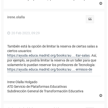
A
r
r
i
irene.olalla
b
Citar
a
20 Feb 2023, 09:29
También está la opción de limitar la reserva de ciertas salas a
ciertos usuarios:
https://ayuda.educa.madrid.org/books/au ... itar-salas
. Así,
por ejemplo, se podría limitar la reserva de un taller para que
solamente lo puedan reservar los profesores de Tecnología:
https://ayuda.educa.madrid.org/books/au ... ermisos-de
Irene Olalla Holgado
ATD Servicio de Plataformas Educativas
Subdirección General de Transformación Educativa
A
r
r
i