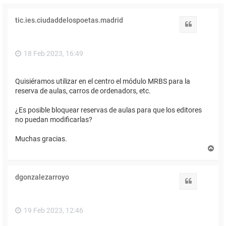
tic.ies.ciudaddelospoetas.madrid
Citar
18 Feb 2023, 16:49
Quisiéramos utilizar en el centro el módulo MRBS para la
reserva de aulas, carros de ordenadors, etc.
¿Es posible bloquear reservas de aulas para que los editores
no puedan modificarlas?
Muchas gracias.
A
r
r
i
dgonzalezarroyo
b
Citar
a
19 Feb 2023, 12:46