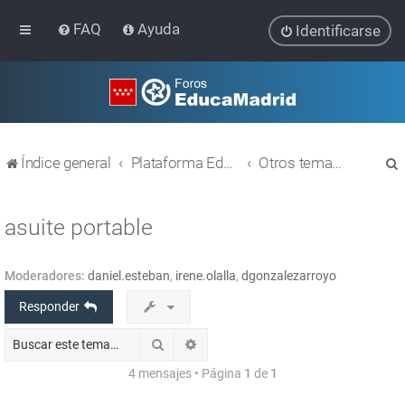
FAQ
Ayuda
Identificarse
Índice general
Plataforma Educativa EducaMadrid
Otros temas relacionados con las TIC
asuite portable
Moderadores:
daniel.esteban
,
irene.olalla
,
dgonzalezarroyo
r
Responder
Buscar
Búsqueda avanzada
4 mensajes • Página
1
de
1