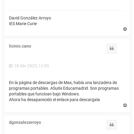
David González Arroyo
IES Marie Curie
A
r
r
i
licinio.cano
b
Citar
a
18 Abr 2023, 12:05
En la página de descargas de Max, había una lanzadera de
programas portables. ASuite Educamadrid. Son programas
portables que funcioan bajo Windows.
Ahora ha desaparecido el enlace para descargala
A
r
r
i
dgonzalezarroyo
b
Citar
a