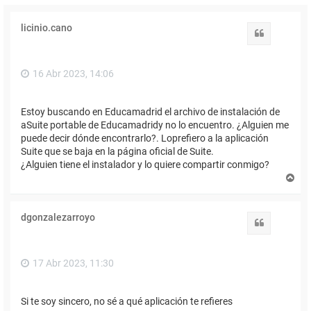
licinio.cano
Citar
16 Abr 2023, 14:06
Estoy buscando en Educamadrid el archivo de instalación de
aSuite portable de Educamadridy no lo encuentro. ¿Alguien me
puede decir dónde encontrarlo?. Loprefiero a la aplicación
Suite que se baja en la página oficial de Suite.
¿Alguien tiene el instalador y lo quiere compartir conmigo?
A
r
r
i
dgonzalezarroyo
b
Citar
a
17 Abr 2023, 11:30
Si te soy sincero, no sé a qué aplicación te refieres