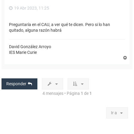
19 Abr 2023, 11:25
Preguntaría en el CAU, a ver qué te dicen. Pero si lo han
quitado, alguna razón habrá
David González Arroyo
IES Marie Curie
A
r
r
i
b
a
Responder
4 mensajes • Página
1
de
1
Ir a