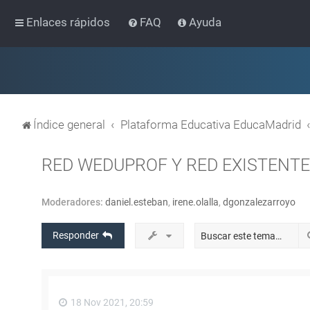
Enlaces rápidos
FAQ
Ayuda
Índice general
Plataforma Educativa EducaMadrid
RED WEDUPROF Y RED EXISTENTE
Moderadores:
daniel.esteban
,
irene.olalla
,
dgonzalezarroyo
Responder
18 Nov 2021, 20:59