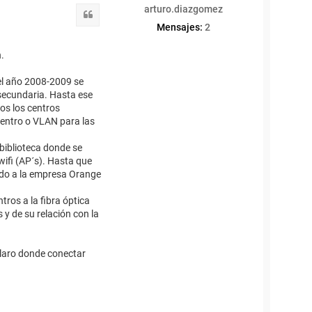
arturo.diazgomez
b
Citar
a
Mensajes:
2
.
 el año 2008-2009 se
 secundaria. Hasta ese
os los centros
centro o VLAN para las
 biblioteca donde se
ifi (AP´s). Hasta que
ado a la empresa Orange
tros a la fibra óptica
 de su relación con la
claro donde conectar