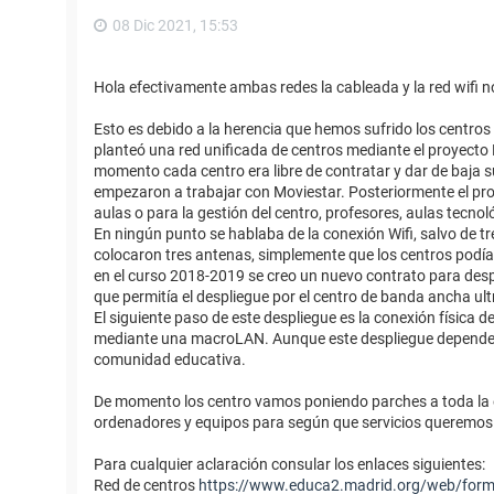
08 Dic 2021, 15:53
Hola efectivamente ambas redes la cableada y la red wifi no
Esto es debido a la herencia que hemos sufrido los centros
planteó una red unificada de centros mediante el proyecto 
momento cada centro era libre de contratar y dar de baja s
empezaron a trabajar con Moviestar. Posteriormente el pro
aulas o para la gestión del centro, profesores, aulas tecnoló
En ningún punto se hablaba de la conexión Wifi, salvo de tre
colocaron tres antenas, simplemente que los centros podía
en el curso 2018-2019 se creo un nuevo contrato para de
que permitía el despliegue por el centro de banda ancha ult
El siguiente paso de este despliegue es la conexión física de
mediante una macroLAN. Aunque este despliegue dependerá
comunidad educativa.
De momento los centro vamos poniendo parches a toda la e
ordenadores y equipos para según que servicios queremos 
Para cualquier aclaración consular los enlaces siguientes:
Red de centros
https://www.educa2.madrid.org/web/forma