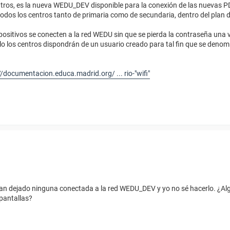
centros, es la nueva WEDU_DEV disponible para la conexión de las nuevas PD
todos los centros tanto de primaria como de secundaria, dentro del pla
ispositivos se conecten a la red WEDU sin que se pierda la contraseña una
 los centros dispondrán de un usuario creado para tal fin que se denom
//documentacion.educa.madrid.org/ ... rio-"wifi"
 han dejado ninguna conectada a la red WEDU_DEV y yo no sé hacerlo. ¿Al
 pantallas?