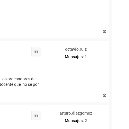
A
r
r
i
octavio.ruiz
b
Citar
a
Mensajes:
1
 y los ordenadores de
docente que, no sé por
A
r
r
i
arturo.diazgomez
b
Citar
a
Mensajes:
2