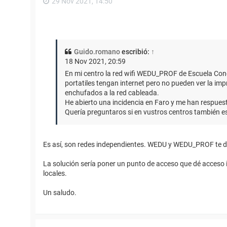
29 Nov 2021, 14:50
Guido.romano
escribió:
↑
18 Nov 2021, 20:59
En mi centro la red wifi WEDU_PROF de Escuela Conec
portatiles tengan internet pero no pueden ver la im
enchufados a la red cableada.
He abierto una incidencia en Faro y me han respuest
Quería preguntaros si en vustros centros también es 
Es así, son redes independientes. WEDU y WEDU_PROF te da
La solución sería poner un punto de acceso que dé acceso
locales.
Un saludo.