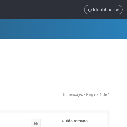
Identificarse
8 mensajes • Página
1
de
1
Guido.romano
Citar