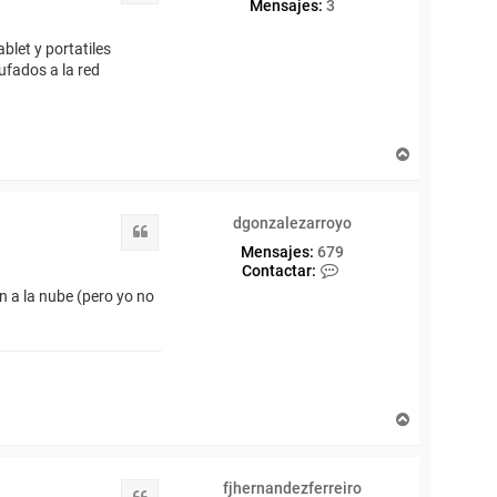
Mensajes:
3
blet y portatiles
ufados a la red
A
r
r
i
dgonzalezarroyo
b
Citar
a
Mensajes:
679
C
Contactar:
o
n a la nube (pero yo no
n
t
a
c
t
a
r
A
d
r
g
r
o
i
n
fjhernandezferreiro
b
Citar