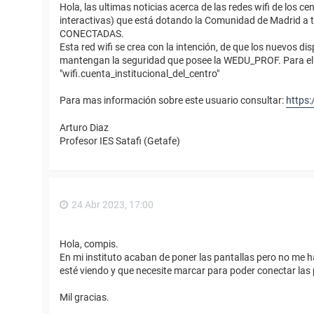
Hola, las ultimas noticias acerca de las redes wifi de los 
interactivas) que está dotando la Comunidad de Madrid a 
CONECTADAS.
Esta red wifi se crea con la intención, de que los nuevos d
mantengan la seguridad que posee la WEDU_PROF. Para ello
"wifi.cuenta_institucional_del_centro"
Para mas información sobre este usuario consultar:
https:
Arturo Diaz
Profesor IES Satafi (Getafe)
24 Abr 2023, 17:00
Hola, compis.
En mi instituto acaban de poner las pantallas pero no me
esté viendo y que necesite marcar para poder conectar las
Mil gracias.