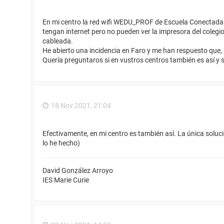
En mi centro la red wifi WEDU_PROF de Escuela Conectadas n
tengan internet pero no pueden ver la impresora del colegi
cableada.
He abierto una incidencia en Faro y me han respuesto que, 
Quería preguntaros si en vustros centros también es así y s
18 Nov 2021, 21:04
Efectivamente, en mi centro es también así. La única soluc
lo he hecho)
David González Arroyo
IES Marie Curie