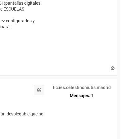
I (pantallas digitales
n de ESCUELAS
 vez configurados y
inará:
A
r
r
i
tic.ies.celestinomutis.madrid
b
Citar
a
Mensajes:
1
gún desplegable que no