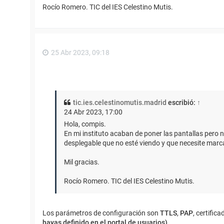
Rocío Romero. TIC del IES Celestino Mutis.
25 Abr 2023, 09:18
tic.ies.celestinomutis.madrid
escribió:
↑
24 Abr 2023, 17:00
Hola, compis.
En mi instituto acaban de poner las pantallas pero
desplegable que no esté viendo y que necesite marc
Mil gracias.
Rocío Romero. TIC del IES Celestino Mutis.
Los parámetros de configuración son
TTLS
,
PAP
, certifica
hayas definido en el portal de usuarios)