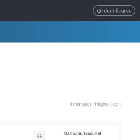
Identificarse
4 mensajes • Página
1
de
1
Mario.muriascuriel
Citar