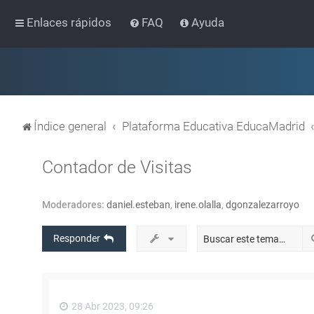
Enlaces rápidos
FAQ
Ayuda
Índice general
Plataforma Educativa EducaMadrid
Contador de Visitas
Moderadores:
daniel.esteban
,
irene.olalla
,
dgonzalezarroyo
Responder
28 Abr 2023, 09:26