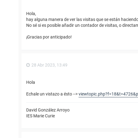
Hola,
hay alguna manera de ver las visitas que se están haciendo a
No sé si es posible añadir un contador de visitas, o directame
¡Gracias por anticipado!
28 Abr 2023, 13:49
Hola
Echale un vistazo a ésto -->
viewtopic.php?f=18&t=4726&
David González Arroyo
IES Marie Curie