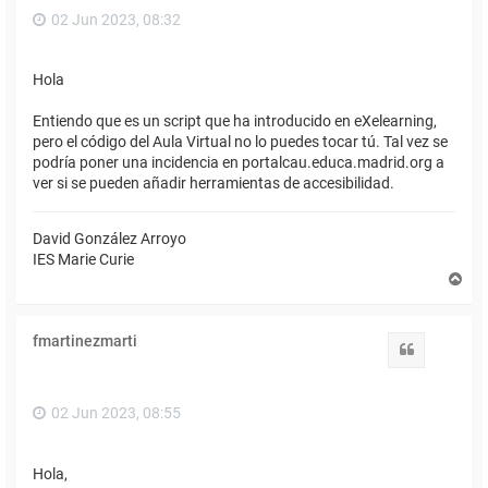
02 Jun 2023, 08:32
Hola
Entiendo que es un script que ha introducido en eXelearning,
pero el código del Aula Virtual no lo puedes tocar tú. Tal vez se
podría poner una incidencia en portalcau.educa.madrid.org a
ver si se pueden añadir herramientas de accesibilidad.
David González Arroyo
IES Marie Curie
A
r
r
i
fmartinezmarti
b
Citar
a
02 Jun 2023, 08:55
Hola,