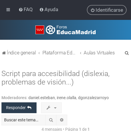
FAQ
Ayuda
Identificarse
Índice general
Plataforma Educativa EducaMadrid
Aulas Virtuales
Script para accesibilidad (dislexia,
problemas de visión...)
r
Moderadores:
daniel.esteban
,
irene.olalla
,
dgonzalezarroyo
Responder
Buscar
Búsqueda avanzada
4 mensajes • Página
1
de
1