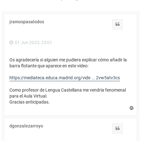
jramospasalodos
Citar
01 Jun 2023, 23:01
Os agradecería si alguien me pudiera explicar cómo añadir la
barra flotante que aparece en este vídeo:
https://mediateca.educa.madrid.org/vide ... 2vw5atv3cs
Como profesor de Lengua Castellana me vendría fenomenal
para el Aula Virtual.
Gracias anticipadas.
A
r
r
i
dgonzalezarroyo
b
Citar
a