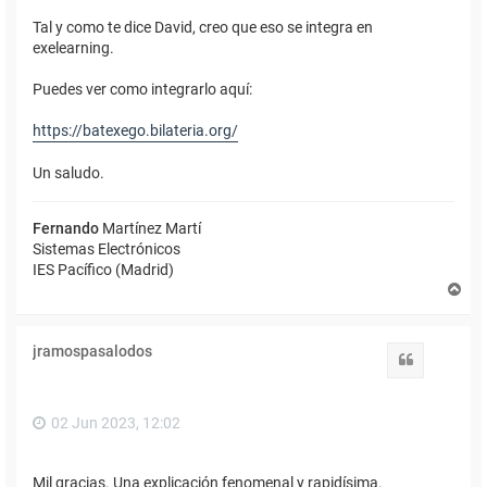
Tal y como te dice David, creo que eso se integra en
exelearning.
Puedes ver como integrarlo aquí:
https://batexego.bilateria.org/
Un saludo.
Fernando
Martínez Martí
Sistemas Electrónicos
IES Pacífico (Madrid)
A
r
r
i
jramospasalodos
b
Citar
a
02 Jun 2023, 12:02
Mil gracias. Una explicación fenomenal y rapidísima.