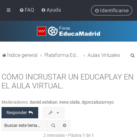
FAQ
Ayuda
Identificarse
Índice general
Plataforma Educativa EducaMadrid
Aulas Virtuales
CÓMO INCRUSTAR UN EDUCAPLAY EN
EL AULA VIRTUAL.
r
Moderadores:
daniel.esteban
,
irene.olalla
,
dgonzalezarroyo
Responder
Buscar
Búsqueda avanzada
2 mensajes • Página
1
de
1