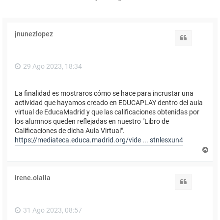
jnunezlopez
Citar
29 Ago 2023, 18:34
La finalidad es mostraros cómo se hace para incrustar una
actividad que hayamos creado en EDUCAPLAY dentro del aula
virtual de EducaMadrid y que las calificaciones obtenidas por
los alumnos queden reflejadas en nuestro "Libro de
Calificaciones de dicha Aula Virtual".
https://mediateca.educa.madrid.org/vide ... stnlesxun4
A
r
r
i
irene.olalla
b
Citar
a
31 Ago 2023, 08:57