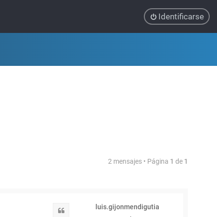
Identificarse
2 mensajes • Página
1
de
1
luis.gijonmendigutia
Citar