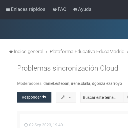
Enlaces rápidos
FAQ
Ayuda
Índice general
Plataforma Educativa EducaMadrid
Problemas sincronización Cloud
Moderadores:
daniel.esteban
,
irene.olalla
,
dgonzalezarroyo
Responder
02 Sep 2023, 19:40