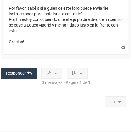
Por favor, sabéis si alguien de este foro puede enviarles
instrucciones para instalar el ejecutable?
Por fin estoy consiguiendo que el equipo directivo de mi centro
se pase a EducaMadrid y me han dado justo en la frente con
esto.
Gracias!
A
r
r
i
b
a
Responder
3 mensajes • Página
1
de
1
Ir a