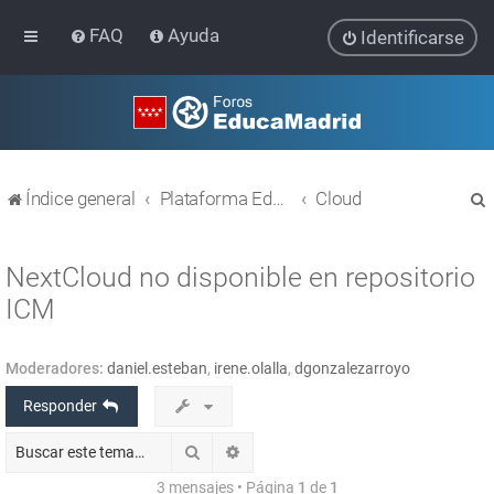
FAQ
Ayuda
Identificarse
Índice general
Plataforma Educativa EducaMadrid
Cloud
NextCloud no disponible en repositorio
ICM
r
Moderadores:
daniel.esteban
,
irene.olalla
,
dgonzalezarroyo
Responder
Buscar
Búsqueda avanzada
3 mensajes • Página
1
de
1