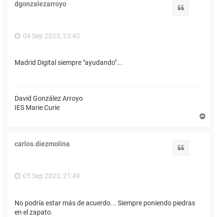
dgonzalezarroyo
b
Citar
a
04 Sep 2023, 23:43
Madrid Digital siempre "ayudando"...
David González Arroyo
IES Marie Curie
A
r
r
i
carlos.diezmolina
b
Citar
a
05 Sep 2023, 21:49
No podría estar más de acuerdo... Siempre poniendo piedras
en el zapato.