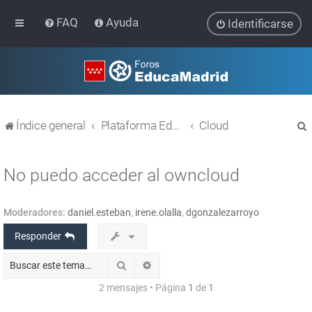
FAQ
Ayuda
Identificarse
Índice general
Plataforma Educativa EducaMadrid
Cloud
No puedo acceder al owncloud
Moderadores:
daniel.esteban
,
irene.olalla
,
dgonzalezarroyo
r
Responder
Buscar
Búsqueda avanzada
2 mensajes • Página
1
de
1