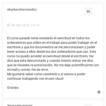
sbarberohernandez
Citar
08 Sep 2023, 14:14
El curso pasado tenia instalado el owncloud en todos los
ordenadores que utilizo en el trabajo para poder trabajar en el
escritorio y que los documentos se me sincronizasen y poder
tener acceso a ellos desde los dos ordenadores que uso. Este
curso no puedo acceder al owncloud desde el escritorio, me
dice que esta desconctado y cuando intento entrar me dice
que se necesita re-autorización. No me deja autentificarme con
mi mail y correo, me da error.
Me gustaria saber como resolverlo y si vamos a poder
continuar trabajando con el own cloud
Gracias.
A
r
r
i
dgonzalezarroyo