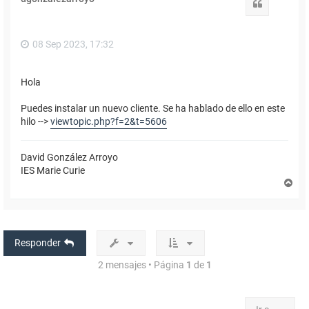
b
Citar
a
08 Sep 2023, 17:32
Hola
Puedes instalar un nuevo cliente. Se ha hablado de ello en este
hilo -->
viewtopic.php?f=2&t=5606
David González Arroyo
IES Marie Curie
A
r
r
i
b
a
Responder
2 mensajes • Página
1
de
1