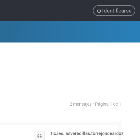
Identificarse
2 mensajes • Página
1
de
1
tic.ies.lasveredillas.torrejondeardoz
Citar