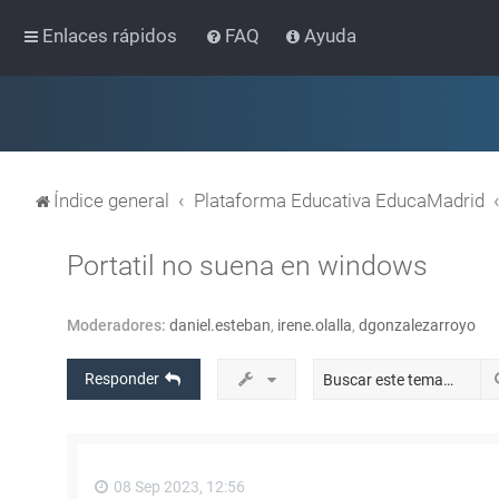
Enlaces rápidos
FAQ
Ayuda
Índice general
Plataforma Educativa EducaMadrid
Portatil no suena en windows
Moderadores:
daniel.esteban
,
irene.olalla
,
dgonzalezarroyo
Responder
08 Sep 2023, 12:56