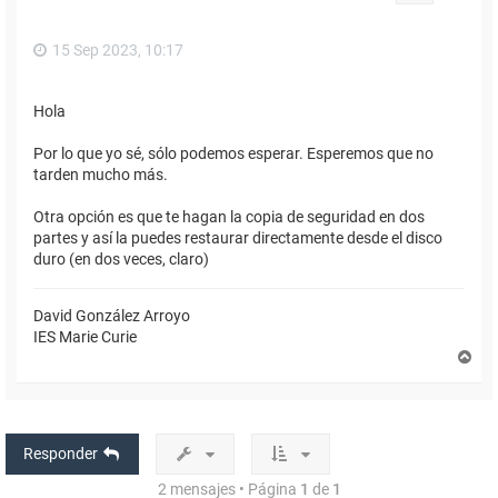
a
15 Sep 2023, 10:17
Hola
Por lo que yo sé, sólo podemos esperar. Esperemos que no
tarden mucho más.
Otra opción es que te hagan la copia de seguridad en dos
partes y así la puedes restaurar directamente desde el disco
duro (en dos veces, claro)
David González Arroyo
IES Marie Curie
A
r
r
i
b
a
Responder
2 mensajes • Página
1
de
1