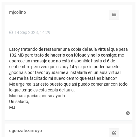
mjcolino
Citar
14 Sep 2023, 14:29
Estoy tratando de restaurar una copia del aula virtual que pesa
102 MB pero
trato de hacerlo con iCloud y no lo consigo
; me
aparece un mensaje que no está disponible hasta el 6 de
septiembre pero veo que es hoy 14 y sigo sin poder hacerlo.
¿podríais por favor ayudarme a instalarla en un aula virtual
que me ha facilitado mi nuevo centro que está en blanco?
Me urge realizar esto puesto que así puedo comenzar con todo
lo que tengo es esta copia del aula.
Muchas gracias por su ayuda.
Un saludo,
MJ
A
r
r
i
dgonzalezarroyo
b
Citar