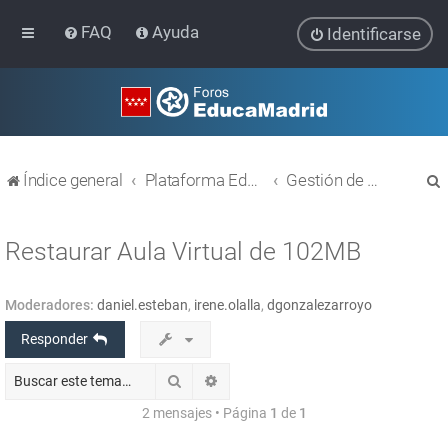
FAQ
Ayuda
Identificarse
Índice general
Plataforma Educativa EducaMadrid
Gestión de usuarios
Restaurar Aula Virtual de 102MB
Moderadores:
daniel.esteban
,
irene.olalla
,
dgonzalezarroyo
r
Responder
Buscar
Búsqueda avanzada
2 mensajes • Página
1
de
1