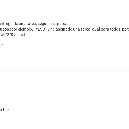
 entrega de una tarea, según los grupos.
rupos (por ejemplo, 1ºESO) y he asignado una tarea igual para todos, pero
el 22/09, etc.)
d".
ombre