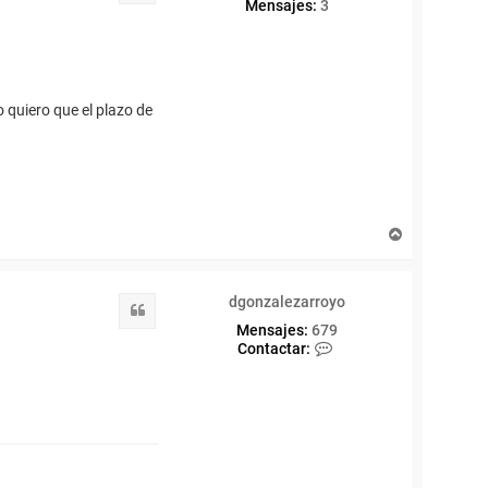
Mensajes:
3
 quiero que el plazo de
A
r
r
i
dgonzalezarroyo
b
Citar
a
Mensajes:
679
C
Contactar:
o
n
t
a
c
t
a
r