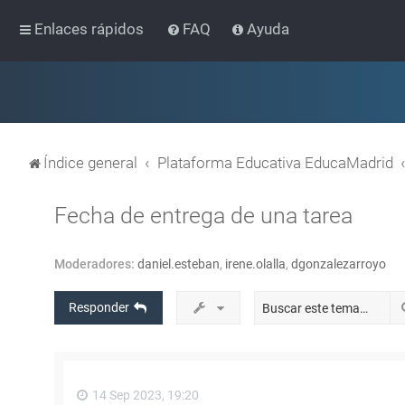
Enlaces rápidos
FAQ
Ayuda
Índice general
Plataforma Educativa EducaMadrid
Fecha de entrega de una tarea
Moderadores:
daniel.esteban
,
irene.olalla
,
dgonzalezarroyo
Responder
14 Sep 2023, 19:20