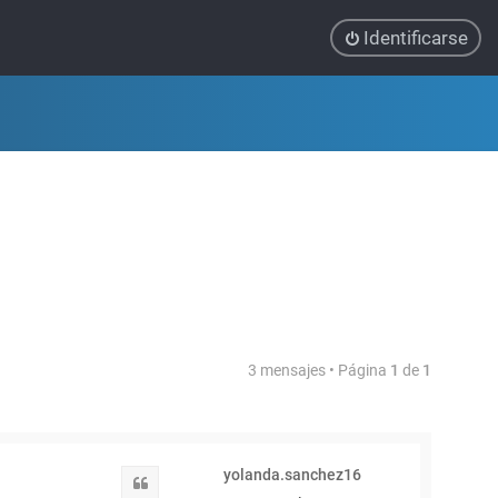
Identificarse
3 mensajes • Página
1
de
1
yolanda.sanchez16
Citar