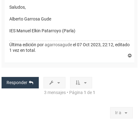
Saludos,
Alberto Garrosa Gude
IES Manuel Elkin Patarroyo (Parla)
Última edición por
agarrosagude
el 07 Oct 2023, 22:12, editado
1 vez en total.
A
r
r
i
b
a
Responder
3 mensajes • Página
1
de
1
Ir a