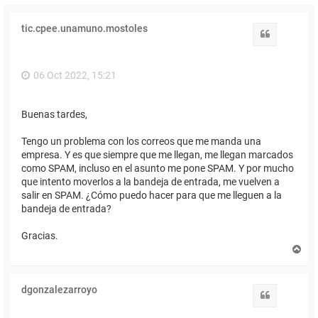
tic.cpee.unamuno.mostoles
Citar
06 Oct 2022, 15:21
Buenas tardes,
Tengo un problema con los correos que me manda una
empresa. Y es que siempre que me llegan, me llegan marcados
como SPAM, incluso en el asunto me pone SPAM. Y por mucho
que intento moverlos a la bandeja de entrada, me vuelven a
salir en SPAM. ¿Cómo puedo hacer para que me lleguen a la
bandeja de entrada?
Gracias.
A
r
r
i
dgonzalezarroyo
b
Citar
a