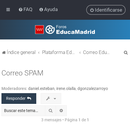
FAQ
Ayuda
Identificarse
Índice general
Plataforma Educativa EducaMadrid
Correo EducaMadrid
Correo SPAM
Moderadores:
daniel.esteban
,
irene.olalla
,
dgonzalezarroyo
r
Responder
Buscar
Búsqueda avanzada
3 mensajes • Página
1
de
1