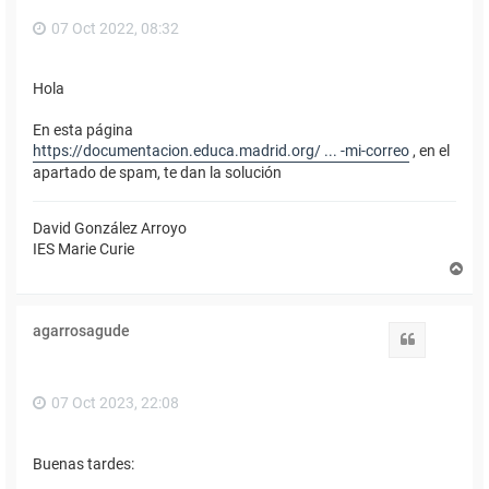
07 Oct 2022, 08:32
Hola
En esta página
https://documentacion.educa.madrid.org/ ... -mi-correo
, en el
apartado de spam, te dan la solución
David González Arroyo
IES Marie Curie
A
r
r
i
agarrosagude
b
Citar
a
07 Oct 2023, 22:08
Buenas tardes: