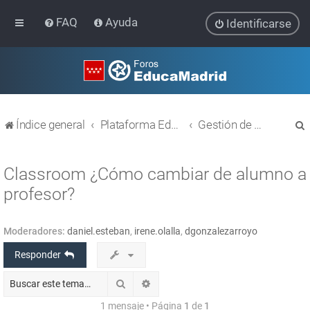
FAQ
Ayuda
Identificarse
Índice general
Plataforma Educativa EducaMadrid
Gestión de usuarios
Classroom ¿Cómo cambiar de alumno a
profesor?
r
Moderadores:
daniel.esteban
,
irene.olalla
,
dgonzalezarroyo
Responder
Buscar
Búsqueda avanzada
1 mensaje • Página
1
de
1