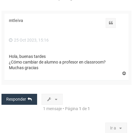
mtleiva
Citar
25 Oct 2023, 15:16
Hola, buenas tardes
¿Cómo cambiar de alumno a profesor en classroom?
Muchas gracias
A
r
r
i
b
a
Responder
1 mensaje • Página
1
de
1
Ir a