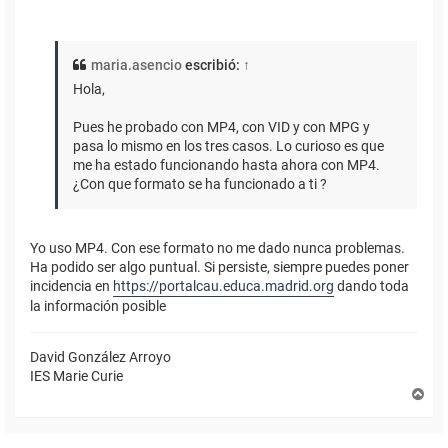
maria.asencio
escribió:
↑
Hola,
Pues he probado con MP4, con VID y con MPG y
pasa lo mismo en los tres casos. Lo curioso es que
me ha estado funcionando hasta ahora con MP4.
¿Con que formato se ha funcionado a ti ?
Yo uso MP4. Con ese formato no me dado nunca problemas.
Ha podido ser algo puntual. Si persiste, siempre puedes poner
incidencia en
https://portalcau.educa.madrid.org
dando toda
la información posible
David González Arroyo
IES Marie Curie
A
r
r
i