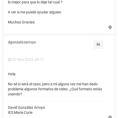
lo mejor para que lo deje tal cual ?
A ver si me puede ayudar alguien.
Muchas Gracias.
A
r
r
i
dgonzalezarroyo
b
Citar
a
07 Nov 2023, 09:17
Hola
No sé si será el caso, pero a mí alguna vez me han dado
problema algunos formatos de video. ¿Qué formato estás
usando?
David González Arroyo
IES Marie Curie
A