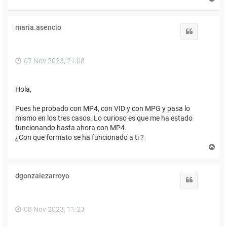
r
r
i
maria.asencio
b
Citar
a
07 Nov 2023, 21:08
Hola,
Pues he probado con MP4, con VID y con MPG y pasa lo
mismo en los tres casos. Lo curioso es que me ha estado
funcionando hasta ahora con MP4.
¿Con que formato se ha funcionado a ti ?
A
r
r
i
dgonzalezarroyo
b
Citar
a
08 Nov 2023, 11:23