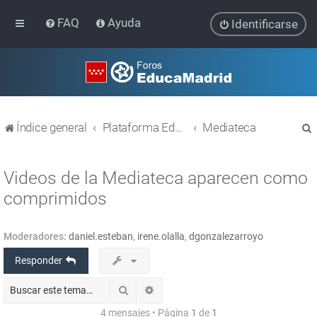
FAQ
Ayuda
Identificarse
Índice general
Plataforma Educativa EducaMadrid
Mediateca
Videos de la Mediateca aparecen como
comprimidos
r
Moderadores:
daniel.esteban
,
irene.olalla
,
dgonzalezarroyo
Responder
Buscar
Búsqueda avanzada
4 mensajes • Página
1
de
1