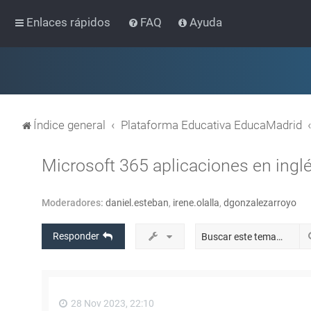
Enlaces rápidos
FAQ
Ayuda
Índice general
Plataforma Educativa EducaMadrid
Microsoft 365 aplicaciones en ingl
Moderadores:
daniel.esteban
,
irene.olalla
,
dgonzalezarroyo
Responder
28 Nov 2023, 22:10