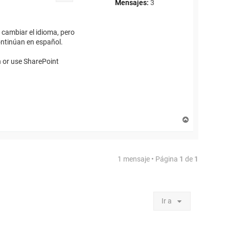
Mensajes:
3
 cambiar el idioma, pero
continúan en español.
n or use SharePoint
A
r
r
i
b
1 mensaje • Página
1
de
1
a
Ir a