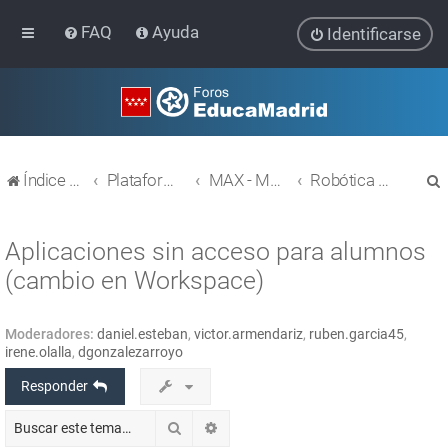
FAQ
Ayuda
Identificarse
Índice general
Plataforma Educativa EducaMadrid
MAX - MAdrid_linuX
Robótica y Programación con MAX
Aplicaciones sin acceso para alumnos
(cambio en Workspace)
r
Moderadores:
daniel.esteban
,
victor.armendariz
,
ruben.garcia45
,
irene.olalla
,
dgonzalezarroyo
Responder
Buscar
Búsqueda avanzada