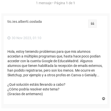
1 mensaje • Página
1
de
1
tic.ies.alberti.coslada
Citar
30 Nov 2023, 01:10
Hola, estoy teniendo problemas para que mis alumnos
accedan a múltiples programas que, hasta hace poco podían
acceder con la cuenta Google de EducaMadrid. Algunos
alumnos que tienen habilitada la recepción de emails externos,
han podido registrarse, pero son los menos. Me ocurre en
Sketchup, por ejemplo y a otros profes en Canva o Genially...
¿Qué solución estáis llevando a cabo?
¿Cómo podría resolver este tema?
(Gracias de antemano)
A
r
r
i