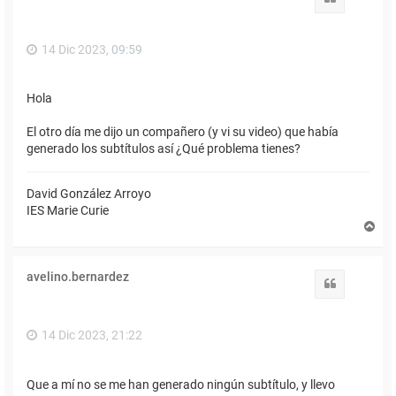
a
14 Dic 2023, 09:59
Hola
El otro día me dijo un compañero (y vi su video) que había
generado los subtítulos así ¿Qué problema tienes?
David González Arroyo
IES Marie Curie
A
r
r
i
avelino.bernardez
b
Citar
a
14 Dic 2023, 21:22
Que a mí no se me han generado ningún subtítulo, y llevo