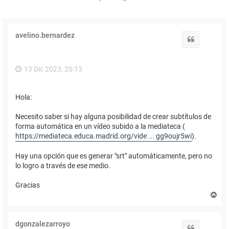
avelino.bernardez
Citar
13 Dic 2023, 20:13
Hola:
Necesito saber si hay alguna posibilidad de crear subtítulos de
forma automática en un vídeo subido a la mediateca (
https://mediateca.educa.madrid.org/vide ... gg9oujr5wi
).
Hay una opción que es generar "srt" automáticamente, pero no
lo logro a través de ese medio.
Gracias
A
r
r
i
dgonzalezarroyo
b
Citar