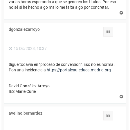
varias horas esperando a que se generen los títulos. Por eso
no sé si he hecho algo mal o me falta algo por concretar.
A
r
r
i
dgonzalezarroyo
b
Citar
a
15 Dic 2023, 10:37
Sigue todavía en "proceso de conversión". Eso no es normal.
Pon una incidencia a
https://portalcau.educa.madrid.org
David González Arroyo
IES Marie Curie
A
r
r
i
avelino.bernardez
b
Citar
a