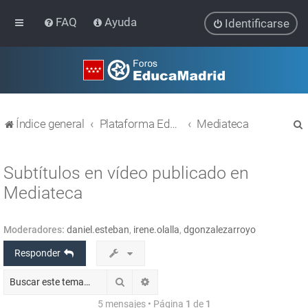
FAQ
Ayuda
Identificarse
Índice general
Plataforma Educativa EducaMadrid
Mediateca
Subtítulos en vídeo publicado en
Mediateca
r
Moderadores:
daniel.esteban
,
irene.olalla
,
dgonzalezarroyo
Responder
Buscar
Búsqueda avanzada
5 mensajes • Página
1
de
1