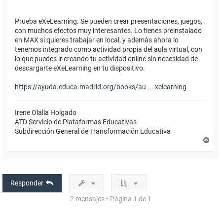
Prueba eXeLearning. Se pueden crear presentaciones, juegos,
con muchos efectos muy interesantes. Lo tienes preinstalado
en MAX si quieres trabajar en local, y además ahora lo
tenemos integrado como actividad propia del aula virtual, con
lo que puedes ir creando tu actividad online sin necesidad de
descargarte eXeLearning en tu dispositivo.
https://ayuda.educa.madrid.org/books/au ... xelearning
Irene Olalla Holgado
ATD Servicio de Plataformas Educativas
Subdirección General de Transformación Educativa
A
r
r
i
b
a
Responder
2 mensajes • Página
1
de
1