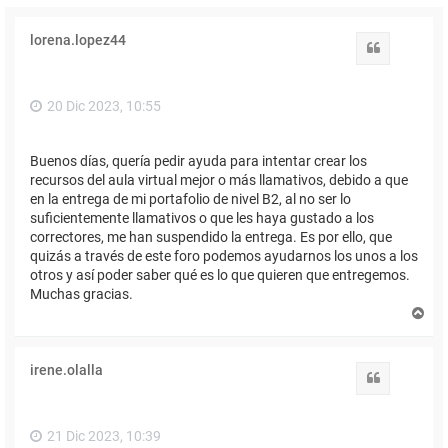
lorena.lopez44
Citar
20 Dic 2023, 10:55
Buenos días, quería pedir ayuda para intentar crear los
recursos del aula virtual mejor o más llamativos, debido a que
en la entrega de mi portafolio de nivel B2, al no ser lo
suficientemente llamativos o que les haya gustado a los
correctores, me han suspendido la entrega. Es por ello, que
quizás a través de este foro podemos ayudarnos los unos a los
otros y así poder saber qué es lo que quieren que entregemos.
Muchas gracias.
A
r
r
i
irene.olalla
b
Citar
a
21 Dic 2023, 10:39