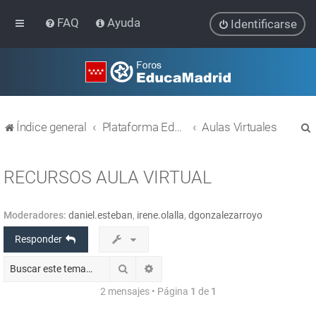
FAQ
Ayuda
Identificarse
Índice general
Plataforma Educativa EducaMadrid
Aulas Virtuales
RECURSOS AULA VIRTUAL
Moderadores:
daniel.esteban
,
irene.olalla
,
dgonzalezarroyo
r
Responder
Buscar
Búsqueda avanzada
2 mensajes • Página
1
de
1