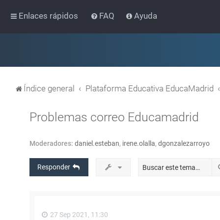
Enlaces rápidos
FAQ
Ayuda
Índice general
Plataforma Educativa EducaMadrid
Problemas correo Educamadrid
Moderadores:
daniel.esteban
,
irene.olalla
,
dgonzalezarroyo
Responder
27 Sep 2021, 11:30