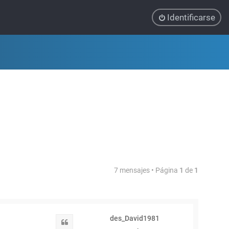
Identificarse
7 mensajes • Página
1
de
1
des_David1981
Citar