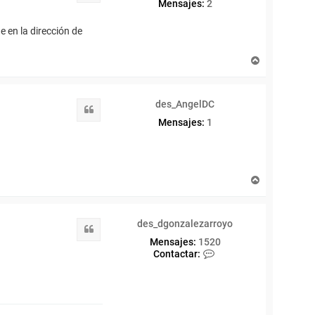
Mensajes:
2
 en la dirección de
A
r
r
i
des_AngelDC
b
Citar
a
Mensajes:
1
A
r
r
i
des_dgonzalezarroyo
b
Citar
a
Mensajes:
1520
C
Contactar:
o
n
t
a
c