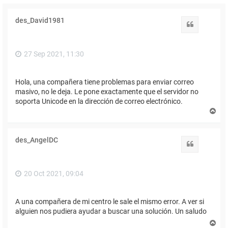
des_David1981
Citar
27 Sep 2021, 11:30
Hola, una compañera tiene problemas para enviar correo
masivo, no le deja. Le pone exactamente que el servidor no
soporta Unicode en la dirección de correo electrónico.
A
r
r
i
des_AngelDC
b
Citar
a
20 Oct 2021, 09:04
A una compañera de mi centro le sale el mismo error. A ver si
alguien nos pudiera ayudar a buscar una solución. Un saludo
A