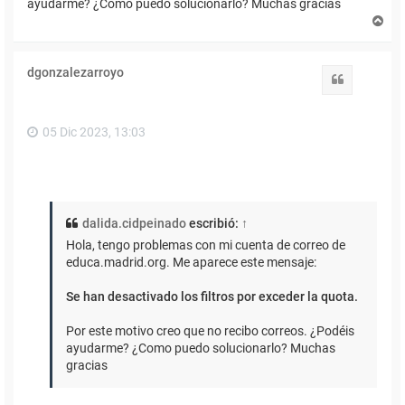
ayudarme? ¿Como puedo solucionarlo? Muchas gracias
A
r
r
i
dgonzalezarroyo
b
Citar
a
05 Dic 2023, 13:03
dalida.cidpeinado
escribió:
↑
Hola, tengo problemas con mi cuenta de correo de
educa.madrid.org. Me aparece este mensaje:
Se han desactivado los filtros por exceder la quota.
Por este motivo creo que no recibo correos. ¿Podéis
ayudarme? ¿Como puedo solucionarlo? Muchas
gracias