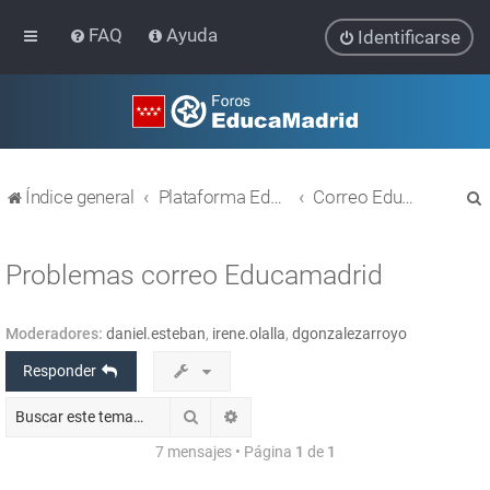
FAQ
Ayuda
Identificarse
Índice general
Plataforma Educativa EducaMadrid
Correo EducaMadrid
Problemas correo Educamadrid
Moderadores:
daniel.esteban
,
irene.olalla
,
dgonzalezarroyo
r
Responder
Buscar
Búsqueda avanzada
7 mensajes • Página
1
de
1