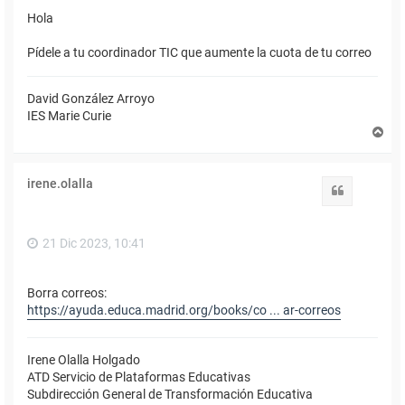
Hola
Pídele a tu coordinador TIC que aumente la cuota de tu correo
David González Arroyo
IES Marie Curie
A
r
r
i
irene.olalla
b
Citar
a
21 Dic 2023, 10:41
Borra correos:
https://ayuda.educa.madrid.org/books/co ... ar-correos
Irene Olalla Holgado
ATD Servicio de Plataformas Educativas
Subdirección General de Transformación Educativa