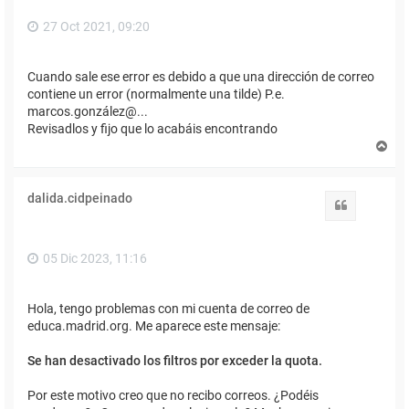
27 Oct 2021, 09:20
Cuando sale ese error es debido a que una dirección de correo
contiene un error (normalmente una tilde) P.e.
marcos.gonzález@...
Revisadlos y fijo que lo acabáis encontrando
A
r
r
i
dalida.cidpeinado
b
Citar
a
05 Dic 2023, 11:16
Hola, tengo problemas con mi cuenta de correo de
educa.madrid.org. Me aparece este mensaje:
Se han desactivado los filtros por exceder la quota.
Por este motivo creo que no recibo correos. ¿Podéis