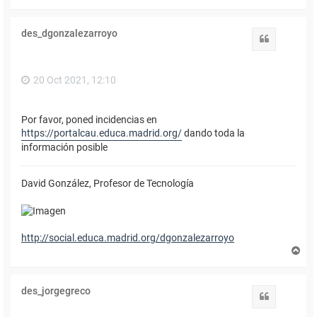
r
r
i
des_dgonzalezarroyo
b
Citar
a
20 Oct 2021, 12:10
Por favor, poned incidencias en
https://portalcau.educa.madrid.org/
dando toda la
información posible
David González, Profesor de Tecnología
http://social.educa.madrid.org/dgonzalezarroyo
A
r
r
i
des_jorgegreco
b
Citar
a