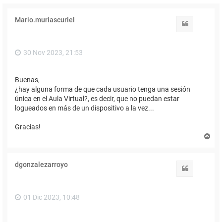
Mario.muriascuriel
Citar
30 Nov 2023, 21:53
Buenas,
¿hay alguna forma de que cada usuario tenga una sesión
única en el Aula Virtual?, es decir, que no puedan estar
logueados en más de un dispositivo a la vez...
Gracias!
A
r
r
i
dgonzalezarroyo
b
Citar
a
01 Dic 2023, 10:48