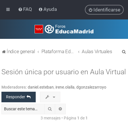
FAQ
Ayuda
Identificarse
Índice general
Plataforma Educativa EducaMadrid
Aulas Virtuales
Sesión única por usuario en Aula Virtual
Moderadores:
daniel.esteban
,
irene.olalla
,
dgonzalezarroyo
r
Responder
Buscar
Búsqueda avanzada
3 mensajes • Página
1
de
1