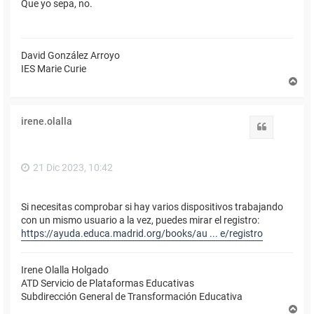
Que yo sepa, no.
David González Arroyo
IES Marie Curie
A
r
r
i
irene.olalla
b
Citar
a
21 Dic 2023, 10:42
Si necesitas comprobar si hay varios dispositivos trabajando
con un mismo usuario a la vez, puedes mirar el registro:
https://ayuda.educa.madrid.org/books/au ... e/registro
Irene Olalla Holgado
ATD Servicio de Plataformas Educativas
Subdirección General de Transformación Educativa
A