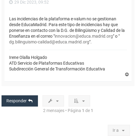
29 Dic 2023, 09:52
Las incidencias de la plataforma e-valum no se gestionan
desde EducaMadrid. Para este tipo de incidencias hay que
ponerse en contacto con la D.G. de Bilingüismo y Calidad de la
Enseñanza en el correo "
innovacion@educa.madrid.org
" o "
dg.bilinguismo-calidad@educa.madrid.org
".
Irene Olalla Holgado
ATD Servicio de Plataformas Educativas
Subdirección General de Transformación Educativa
A
r
r
i
b
a
Responder
2 mensajes • Página
1
de
1
Ir a