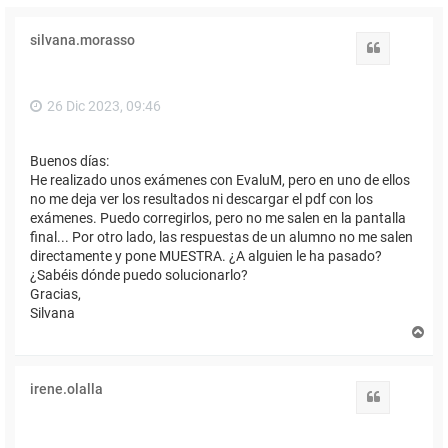
silvana.morasso
Citar
26 Dic 2023, 09:46
Buenos días:
He realizado unos exámenes con EvaluM, pero en uno de ellos
no me deja ver los resultados ni descargar el pdf con los
exámenes. Puedo corregirlos, pero no me salen en la pantalla
final... Por otro lado, las respuestas de un alumno no me salen
directamente y pone MUESTRA. ¿A alguien le ha pasado?
¿Sabéis dónde puedo solucionarlo?
Gracias,
Silvana
A
r
r
i
irene.olalla
b
Citar
a