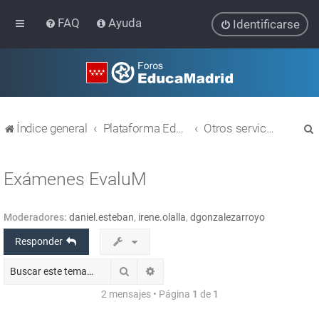
FAQ
Ayuda
Identificarse
Índice general
Plataforma Educativa EducaMadrid
Otros servicios
Exámenes EvaluM
Moderadores:
daniel.esteban
,
irene.olalla
,
dgonzalezarroyo
r
Responder
Buscar
Búsqueda avanzada
2 mensajes • Página
1
de
1