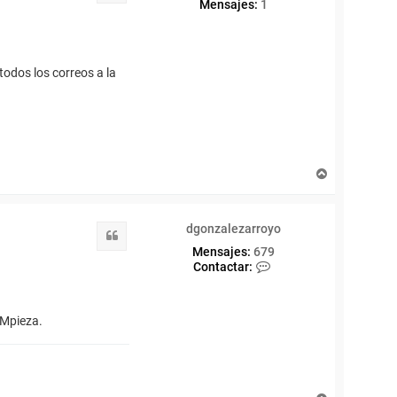
Mensajes:
1
todos los correos a la
A
r
r
i
dgonzalezarroyo
b
Citar
a
Mensajes:
679
C
Contactar:
o
n
t
EMpieza.
a
c
t
a
r
d