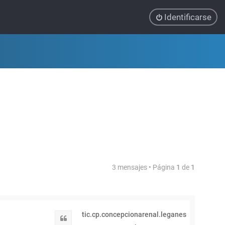
Identificarse
3 mensajes • Página
1
de
1
tic.cp.concepcionarenal.leganes
Citar