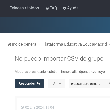
Enlaces rápidos
FAQ
Ayuda
Índice general
Plataforma Educativa EducaMadrid
No puedo importar CSV de grupo
Moderadores:
daniel.esteban
,
irene.olalla
,
dgonzalezarroyo
Responder
02 Ene 2024, 19:04