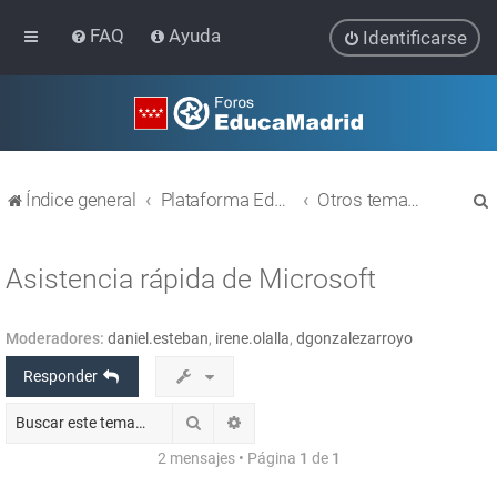
FAQ
Ayuda
Identificarse
Índice general
Plataforma Educativa EducaMadrid
Otros temas relacionados con las TIC
Asistencia rápida de Microsoft
Moderadores:
daniel.esteban
,
irene.olalla
,
dgonzalezarroyo
r
Responder
Buscar
Búsqueda avanzada
2 mensajes • Página
1
de
1