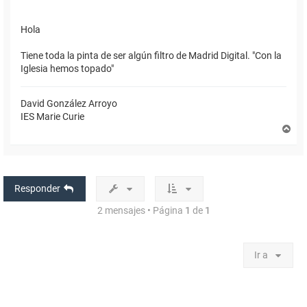
Hola
Tiene toda la pinta de ser algún filtro de Madrid Digital. "Con la
Iglesia hemos topado"
David González Arroyo
IES Marie Curie
A
r
r
i
b
a
Responder
2 mensajes • Página
1
de
1
Ir a