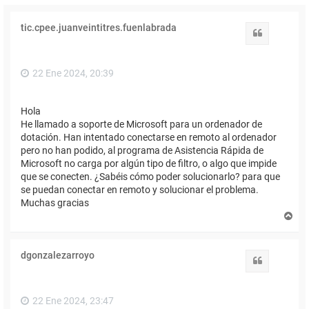
tic.cpee.juanveintitres.fuenlabrada
Citar
22 Ene 2024, 20:39
Hola
He llamado a soporte de Microsoft para un ordenador de
dotación. Han intentado conectarse en remoto al ordenador
pero no han podido, al programa de Asistencia Rápida de
Microsoft no carga por algún tipo de filtro, o algo que impide
que se conecten. ¿Sabéis cómo poder solucionarlo? para que
se puedan conectar en remoto y solucionar el problema.
Muchas gracias
A
r
r
i
dgonzalezarroyo
b
Citar
a
22 Ene 2024, 23:47