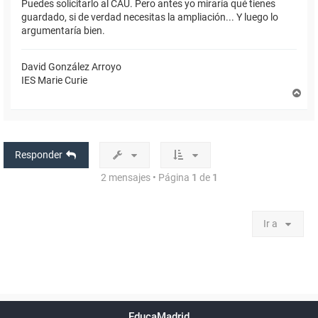
Puedes solicitarlo al CAU. Pero antes yo miraría qué tienes
guardado, si de verdad necesitas la ampliación... Y luego lo
argumentaría bien.
David González Arroyo
IES Marie Curie
A
r
r
i
b
a
Responder
2 mensajes • Página
1
de
1
Ir a
Powered by
phpBB
™
Índice general
Todos los horarios
Privacidad
Borrar cookies
Condiciones
Contáctanos
EducaMadrid