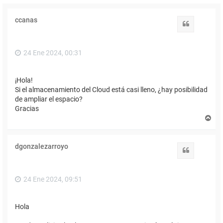
ccanas
Citar
24 Ene 2024, 00:31
¡Hola!
Si el almacenamiento del Cloud está casi lleno, ¿hay posibilidad
de ampliar el espacio?
Gracias
A
r
r
i
dgonzalezarroyo
b
Citar
a
24 Ene 2024, 09:51
Hola