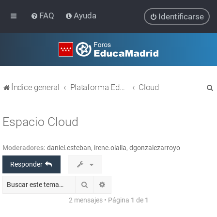
FAQ
Ayuda
Identificarse
Índice general
Plataforma Educativa EducaMadrid
Cloud
Espacio Cloud
Moderadores:
daniel.esteban
,
irene.olalla
,
dgonzalezarroyo
r
Responder
Buscar
Búsqueda avanzada
2 mensajes • Página
1
de
1