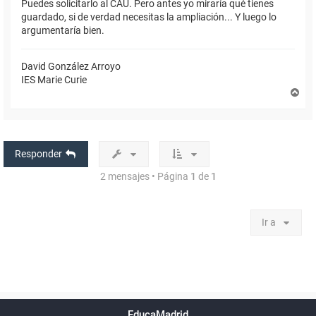
Puedes solicitarlo al CAU. Pero antes yo miraría qué tienes
guardado, si de verdad necesitas la ampliación... Y luego lo
argumentaría bien.
David González Arroyo
IES Marie Curie
A
r
r
i
b
a
Responder
2 mensajes • Página
1
de
1
Ir a
Powered by
phpBB
™
Índice general
Todos los horarios
Privacidad
Borrar cookies
Condiciones
Contáctanos
EducaMadrid