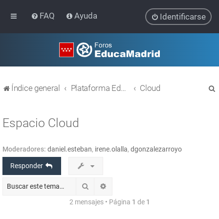
FAQ
Ayuda
Identificarse
Índice general
Plataforma Educativa EducaMadrid
Cloud
Espacio Cloud
Moderadores:
daniel.esteban
,
irene.olalla
,
dgonzalezarroyo
r
Responder
Buscar
Búsqueda avanzada
2 mensajes • Página
1
de
1