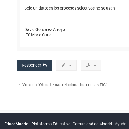
Solo un dato: en los procesos selectivos no se usan
David González Arroyo
IES Marie Curie
Responder
Volver a “Otros temas relacionados con las TIC”
Powered by
phpBB
™
Índice general
Todos los horarios
Privacidad
Borrar cookies
Condiciones
Contáctanos
Traducción al español por
phpBB España
EducaMadrid
-
Plataforma Educativa. Comunidad de Madrid
-
Ayuda
(
son
UTC+02:00