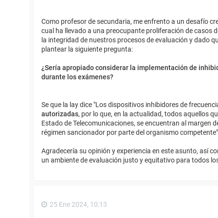
Como profesor de secundaria, me enfrento a un desafío cre
cual ha llevado a una preocupante proliferación de casos 
la integridad de nuestros procesos de evaluación y dado que
plantear la siguiente pregunta:
¿Sería apropiado considerar la implementación de inhibid
durante los exámenes?
Se que la lay dice "Los dispositivos inhibidores de frecue
autorizadas
, por lo que, en la actualidad, todos aquellos q
Estado de Telecomunicaciones, se encuentran al margen de l
régimen sancionador por parte del organismo competente"
Agradecería su opinión y experiencia en este asunto, así 
un ambiente de evaluación justo y equitativo para todos l
25 Ene 2024, 10:13