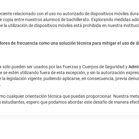
ciente relacionado con el uso no autorizado de dispositivos móviles dura
de copia entre nuestros alumnos de bachillerato. Explorando medidas adi
 la utilización de dispositivos móviles está prohibida en nuestra instituc
ores de frecuencia como una solución técnica para mitigar el uso de d
ncia sólo pueden ser usados por las Fuerzas y Cuerpos de Seguridad y
Admin
ue se estén utilizando fuera de esta excepción, y sin la autorización expres
a legislación vigente, pudiendo aplicarse, en consecuencia, previa denun
.
como cualquier orientación técnica que puedan proporcionar. Nuestra meta
os estudiantes, espero que podamos abordar este desafío de manera efect