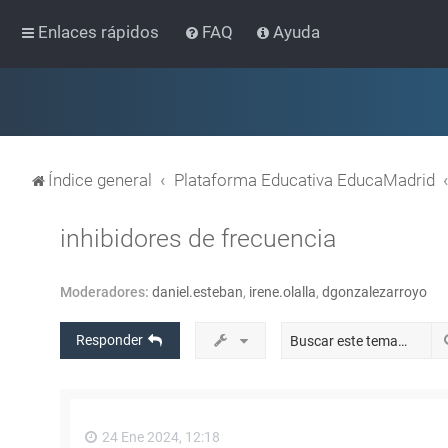
Enlaces rápidos
FAQ
Ayuda
Índice general
Plataforma Educativa EducaMadrid
inhibidores de frecuencia
Moderadores:
daniel.esteban
,
irene.olalla
,
dgonzalezarroyo
Responder
24 Ene 2024, 12:18