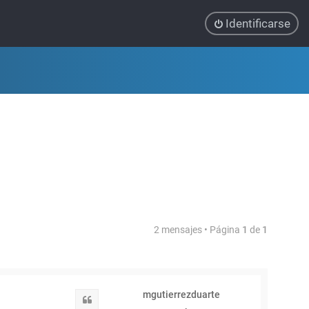
Identificarse
2 mensajes • Página
1
de
1
mgutierrezduarte
Citar