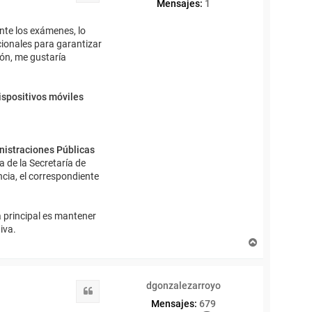
Mensajes:
1
nte los exámenes, lo
cionales para garantizar
ión, me gustaría
ispositivos móviles
istraciones Públicas
a de la Secretaría de
cia, el correspondiente
 principal es mantener
iva.
A
r
r
i
dgonzalezarroyo
b
Citar
a
Mensajes:
679