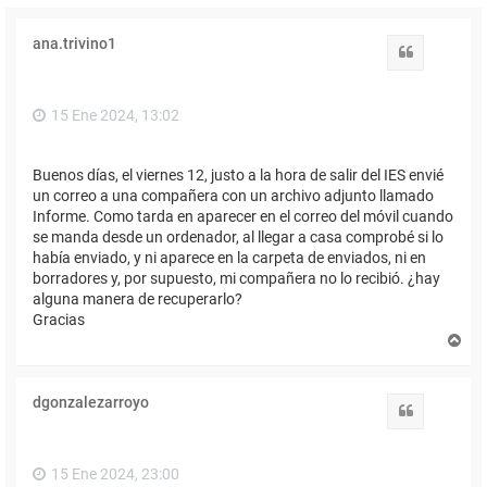
ana.trivino1
Citar
15 Ene 2024, 13:02
Buenos días, el viernes 12, justo a la hora de salir del IES envié
un correo a una compañera con un archivo adjunto llamado
Informe. Como tarda en aparecer en el correo del móvil cuando
se manda desde un ordenador, al llegar a casa comprobé si lo
había enviado, y ni aparece en la carpeta de enviados, ni en
borradores y, por supuesto, mi compañera no lo recibió. ¿hay
alguna manera de recuperarlo?
Gracias
A
r
r
i
dgonzalezarroyo
b
Citar
a
15 Ene 2024, 23:00