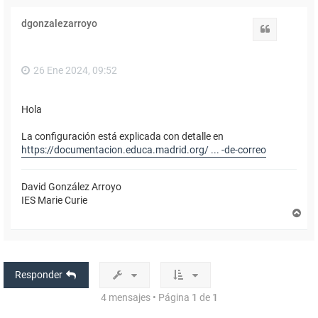
r
i
dgonzalezarroyo
b
Citar
a
26 Ene 2024, 09:52
Hola
La configuración está explicada con detalle en
https://documentacion.educa.madrid.org/ ... -de-correo
David González Arroyo
IES Marie Curie
A
r
r
i
b
a
Responder
4 mensajes • Página
1
de
1