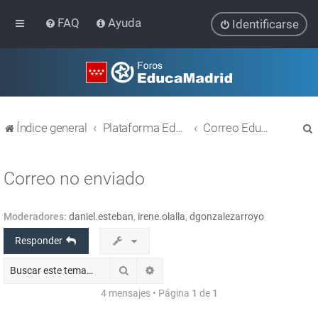
FAQ
Ayuda
Identificarse
Índice general
Plataforma Educativa EducaMadrid
Correo EducaMadrid
Correo no enviado
Moderadores:
daniel.esteban
,
irene.olalla
,
dgonzalezarroyo
r
Responder
Buscar
Búsqueda avanzada
4 mensajes • Página
1
de
1