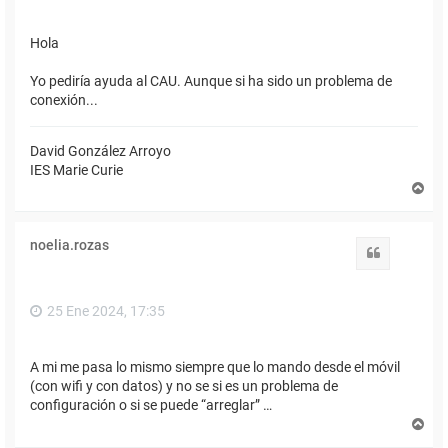
Hola
Yo pediría ayuda al CAU. Aunque si ha sido un problema de
conexión...
David González Arroyo
IES Marie Curie
A
r
r
i
noelia.rozas
b
Citar
a
25 Ene 2024, 17:35
A mi me pasa lo mismo siempre que lo mando desde el móvil
(con wifi y con datos) y no se si es un problema de
configuración o si se puede “arreglar” …
A
r