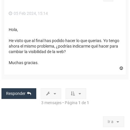
a
05 Feb 2024, 15:14
Hola,
He visto que al final has podido hacer lo que querias. Yo tengo
ahora el mismo problema, ¿podrías indicarme qué hacer para
cambiar la visibilidad de la web?
Muchas gracias.
A
r
r
i
b
a
Responder
3 mensajes • Página
1
de
1
Ir a