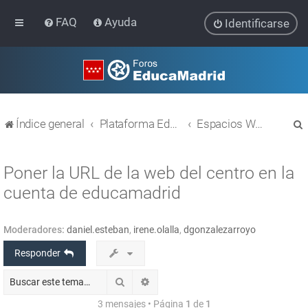
FAQ
Ayuda
Identificarse
Índice general
Plataforma Educativa EducaMadrid
Espacios WEB con Wordpress
Poner la URL de la web del centro en la
cuenta de educamadrid
r
Moderadores:
daniel.esteban
,
irene.olalla
,
dgonzalezarroyo
Responder
Buscar
Búsqueda avanzada
3 mensajes • Página
1
de
1