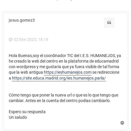
jesus.gomez3
Citar
02 Ene 2023, 18:19
Hola Buenas,soy el coordinador TIC del I.E.S. HUMANEJOS, ya
he creado la web del centro en la plataforma de educamadrid
con wordpress y me gustaria que ya fuera visible de tal forma
que la web antigua
https://ieshumanejos.com
se redireccione
a
https://site.educa.madrid.org/ies.humanejos.parla/
Cómo tengo que poner la nueva url o que es lo que tengo que
cambiar. Antes en la cuenta del centro podias cambiarlo.
Espero su respuesta
Un saludo
A
r