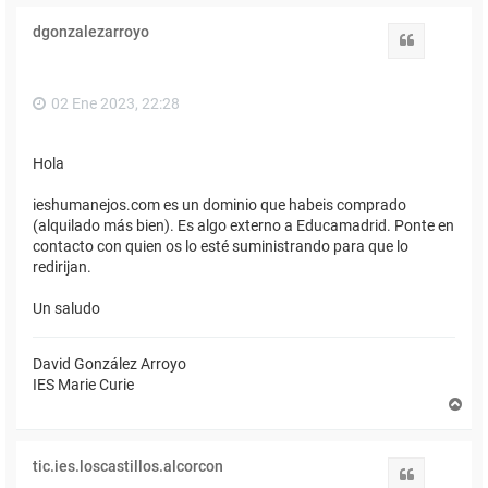
r
i
dgonzalezarroyo
b
Citar
a
02 Ene 2023, 22:28
Hola
ieshumanejos.com es un dominio que habeis comprado
(alquilado más bien). Es algo externo a Educamadrid. Ponte en
contacto con quien os lo esté suministrando para que lo
redirijan.
Un saludo
David González Arroyo
IES Marie Curie
A
r
r
i
tic.ies.loscastillos.alcorcon
b
Citar