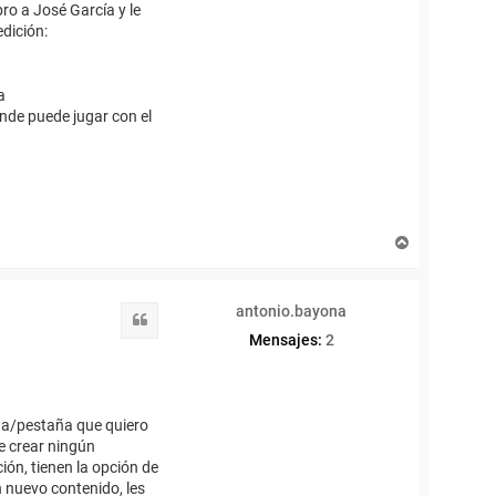
ro a José García y le
dición:
a
nde puede jugar con el
A
r
r
i
antonio.bayona
b
Citar
a
Mensajes:
2
ina/pestaña que quiero
e crear ningún
ión, tienen la opción de
n nuevo contenido, les