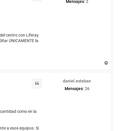
Mensajes:
2
el centro con Liferay.
editar ÚNICAMENTE la
A
r
r
i
daniel.esteban
b
Citar
a
Mensajes:
26
 cantidad como en la
nte a esos equipos. Si