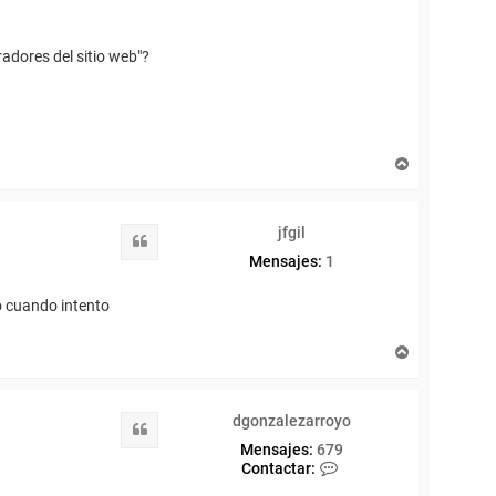
adores del sitio web"?
A
r
r
i
jfgil
b
Citar
a
Mensajes:
1
o cuando intento
A
r
r
i
dgonzalezarroyo
b
Citar
a
Mensajes:
679
C
Contactar:
o