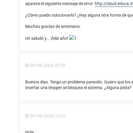
aparece el siguiente mensaje de error:
http://cloud.educa.
¿Cómo puedo solucionarlo? ¿Hay alguna otra forma de que pu
Muchas gracias de antemano.
Un saludo y... ¡feliz año!
09 Feb 2024, 07:29
Buenos días. Tengo un problema parecido. Quiero que los a
insertar una imagen se bloquea el sistema. ¿Alguna pista?
09 Feb 2024, 12:32
Hola