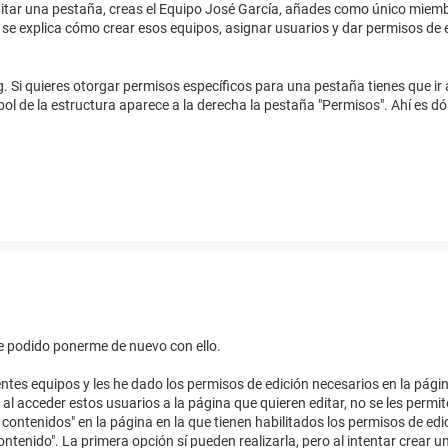
itar una pestaña, creas el Equipo José García, añades como único miemb
 se explica cómo crear esos equipos, asignar usuarios y dar permisos de e
g. Si quieres otorgar permisos específicos para una pestaña tienes que ir 
l de la estructura aparece a la derecha la pestaña "Permisos". Ahí es dó
e podido ponerme de nuevo con ello.
entes equipos y les he dado los permisos de edición necesarios en la pág
l acceder estos usuarios a la página que quieren editar, no se les permit
ontenidos" en la página en la que tienen habilitados los permisos de edic
ntenido". La primera opción sí pueden realizarla, pero al intentar crear u