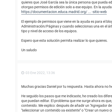
quieres que José García sea la única persona que pueda ed
otorgas permisos de edición solo a ese equipo. En la ayuda
https://documentacion.educa.madrid.org/ ... -sitio-web
El ejemplo de permisos que viene en la ayuda es para el blo
Administración/Páginas y cuando seleccionas una en el árbo
tipo y nivel de acceso de los equipos.
Espero que esta solución permita realizar lo que quieres.
Un saludo
03 Ene 2022, 13:36
Muchas gracias Daniel por tu respuesta. Hasta ahora no h
He seguido los pasos que me indicaste, he creado los difer
que puedan editar. El problema que me surge ahora es que, a
contenido. Me explico: después de añadir un "Agregador de c
"seleccionar un contenido ya existente" o "Crear un nuevo co