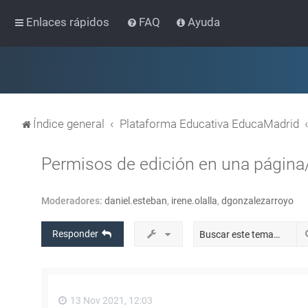
Enlaces rápidos
FAQ
Ayuda
Índice general
Plataforma Educativa EducaMadrid
Permisos de edición en una página
Moderadores:
daniel.esteban
,
irene.olalla
,
dgonzalezarroyo
Responder
13 Nov 2021, 12:03