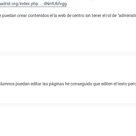
madrid.org/index.php ... dNnfUbfvgg
edan crear contenidos el la web de centro sin tener el rol de "administr
lumnos puedan editar las páginas he conseguido que editen el texto per