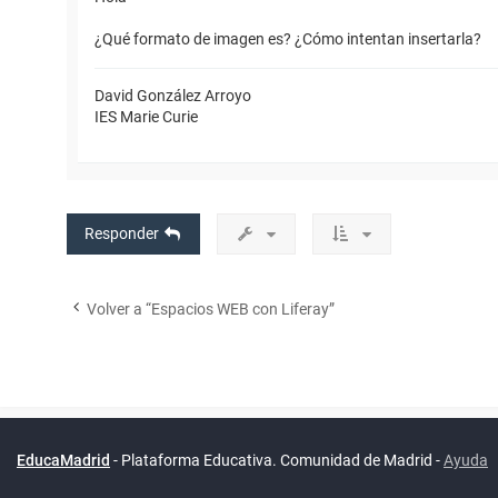
¿Qué formato de imagen es? ¿Cómo intentan insertarla?
David González Arroyo
IES Marie Curie
Responder
Volver a “Espacios WEB con Liferay”
Powered by
phpBB
™
Índice general
Todos los horarios
Privacidad
Borrar cookies
Condiciones
Contáctanos
Traducción al español por
phpBB España
EducaMadrid
-
Plataforma Educativa. Comunidad de Madrid
-
Ayuda
(
son
UTC+02:00