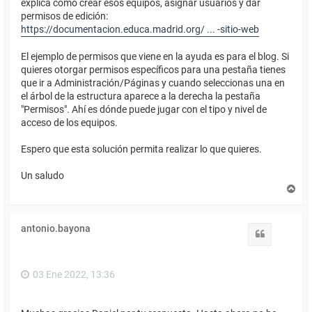
explica cómo crear esos equipos, asignar usuarios y dar
permisos de edición:
https://documentacion.educa.madrid.org/ ... -sitio-web
El ejemplo de permisos que viene en la ayuda es para el blog. Si
quieres otorgar permisos específicos para una pestaña tienes
que ir a Administración/Páginas y cuando seleccionas una en
el árbol de la estructura aparece a la derecha la pestaña
"Permisos". Ahí es dónde puede jugar con el tipo y nivel de
acceso de los equipos.
Espero que esta solución permita realizar lo que quieres.
Un saludo
A
r
r
i
antonio.bayona
b
Citar
a
03 Ene 2022, 13:36