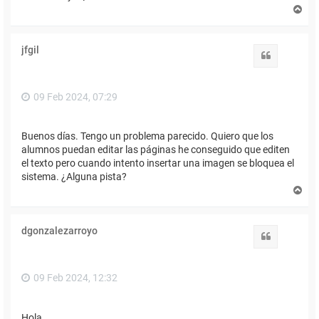
A
r
r
i
jfgil
b
Citar
a
09 Feb 2024, 07:29
Buenos días. Tengo un problema parecido. Quiero que los
alumnos puedan editar las páginas he conseguido que editen
el texto pero cuando intento insertar una imagen se bloquea el
sistema. ¿Alguna pista?
A
r
r
i
dgonzalezarroyo
b
Citar
a
09 Feb 2024, 12:32
Hola