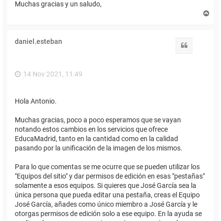
Muchas gracias y un saludo,
A
r
r
i
daniel.esteban
b
Citar
a
14 Nov 2021, 11:49
Hola Antonio.
Muchas gracias, poco a poco esperamos que se vayan
notando estos cambios en los servicios que ofrece
EducaMadrid, tanto en la cantidad como en la calidad
pasando por la unificación de la imagen de los mismos.
Para lo que comentas se me ocurre que se pueden utilizar los
"Equipos del sitio" y dar permisos de edición en esas "pestañas"
solamente a esos equipos. Si quieres que José García sea la
única persona que pueda editar una pestaña, creas el Equipo
José García, añades como único miembro a José García y le
otorgas permisos de edición solo a ese equipo. En la ayuda se