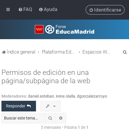
FAQ
Ayuda
Identificarse
Índice general
Plataforma Educativa EducaMadrid
Espacios WEB con Liferay
Permisos de edición en una
página/subpágina de la web
r
Moderadores:
daniel.esteban
,
irene.olalla
,
dgonzalezarroyo
Responder
Buscar
Búsqueda avanzada
5 mensajes • Página
1
de
1