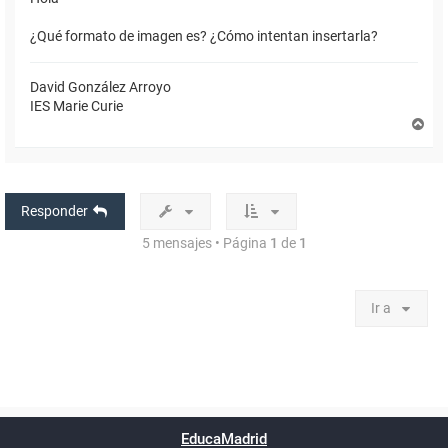
¿Qué formato de imagen es? ¿Cómo intentan insertarla?
David González Arroyo
IES Marie Curie
A
r
r
i
b
a
Responder
5 mensajes • Página
1
de
1
Ir a
Powered by
phpBB
™
Índice general
Todos los horarios
Privacidad
Borrar cookies
Condiciones
Contáctanos
EducaMadrid
Traducción al español por
phpBB España