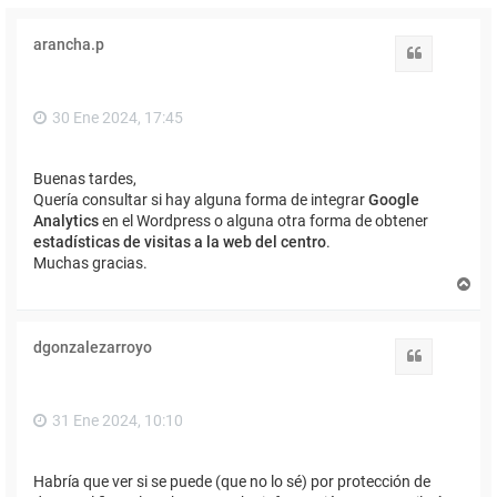
arancha.p
Citar
30 Ene 2024, 17:45
Buenas tardes,
Quería consultar si hay alguna forma de integrar
Google
Analytics
en el Wordpress o alguna otra forma de obtener
estadísticas de visitas a la web del centro
.
Muchas gracias.
A
r
r
i
dgonzalezarroyo
b
Citar
a
31 Ene 2024, 10:10
Habría que ver si se puede (que no lo sé) por protección de