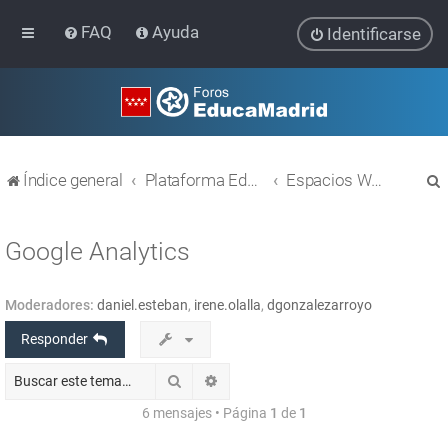
FAQ
Ayuda
Identificarse
Índice general
Plataforma Educativa EducaMadrid
Espacios WEB con Wordpress
Google Analytics
Moderadores:
daniel.esteban
,
irene.olalla
,
dgonzalezarroyo
r
Responder
Buscar
Búsqueda avanzada
6 mensajes • Página
1
de
1