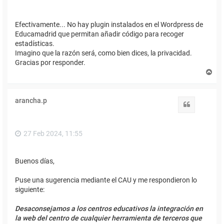
Efectivamente... No hay plugin instalados en el Wordpress de
Educamadrid que permitan añadir código para recoger
estadísticas.
Imagino que la razón será, como bien dices, la privacidad.
Gracias por responder.
A
r
r
i
arancha.p
b
Citar
a
27 Feb 2024, 11:55
Buenos días,
Puse una sugerencia mediante el CAU y me respondieron lo
siguiente:
Desaconsejamos a los centros educativos la integración en
la web del centro de cualquier herramienta de terceros que