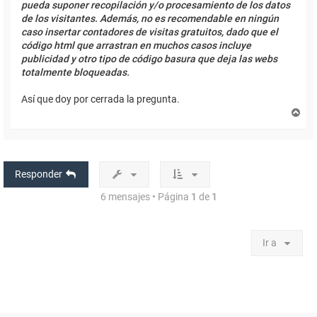
pueda suponer recopilación y/o procesamiento de los datos
de los visitantes. Además, no es recomendable en ningún
caso insertar contadores de visitas gratuitos, dado que el
código html que arrastran en muchos casos incluye
publicidad y otro tipo de código basura que deja las webs
totalmente bloqueadas.
Así que doy por cerrada la pregunta.
A
r
r
i
b
a
Responder
6 mensajes • Página
1
de
1
Ir a