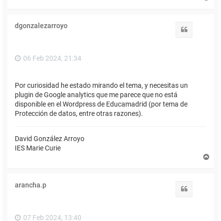
r
r
i
dgonzalezarroyo
b
Citar
a
06 Feb 2024, 21:34
Por curiosidad he estado mirando el tema, y necesitas un
plugin de Google analytics que me parece que no está
disponible en el Wordpress de Educamadrid (por tema de
Protección de datos, entre otras razones).
David González Arroyo
IES Marie Curie
A
r
r
i
arancha.p
b
Citar
a
07 Feb 2024, 13:40