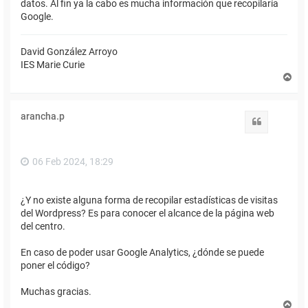
datos. Al fin ya la cabo es mucha información que recopilaría
Google.
David González Arroyo
IES Marie Curie
A
r
r
i
arancha.p
b
Citar
a
06 Feb 2024, 18:29
¿Y no existe alguna forma de recopilar estadísticas de visitas
del Wordpress? Es para conocer el alcance de la página web
del centro.
En caso de poder usar Google Analytics, ¿dónde se puede
poner el código?
Muchas gracias.
A