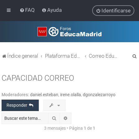
FAQ
Ayuda
Identificarse
Índice general
Plataforma Educativa EducaMadrid
Correo EducaMadrid
CAPACIDAD CORREO
Moderadores:
daniel.esteban
,
irene.olalla
,
dgonzalezarroyo
r
Responder
Buscar
Búsqueda avanzada
3 mensajes • Página
1
de
1