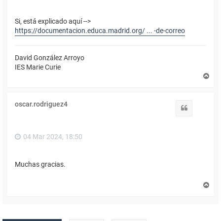
Si, está explicado aquí -->
https://documentacion.educa.madrid.org/ ... -de-correo
David González Arroyo
IES Marie Curie
A
r
r
i
oscar.rodriguez4
b
Citar
a
04 Mar 2024, 18:50
Muchas gracias.
A
r
r
i
b