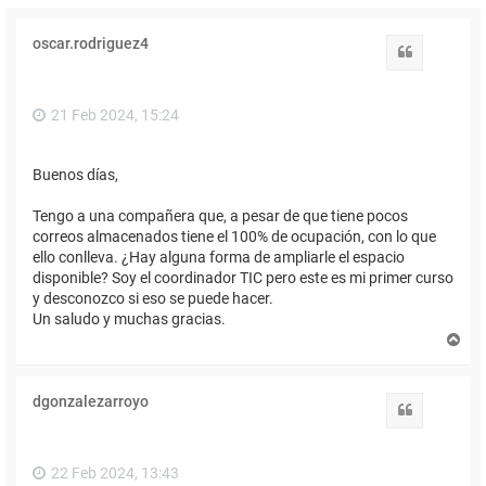
oscar.rodriguez4
Citar
21 Feb 2024, 15:24
Buenos días,
Tengo a una compañera que, a pesar de que tiene pocos
correos almacenados tiene el 100% de ocupación, con lo que
ello conlleva. ¿Hay alguna forma de ampliarle el espacio
disponible? Soy el coordinador TIC pero este es mi primer curso
y desconozco si eso se puede hacer.
Un saludo y muchas gracias.
A
r
r
i
dgonzalezarroyo
b
Citar
a
22 Feb 2024, 13:43