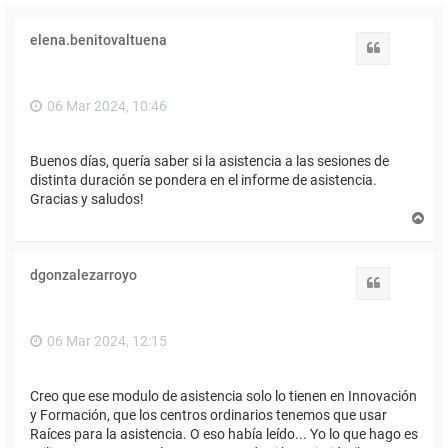
elena.benitovaltuena
Citar
06 Mar 2024, 10:46
Buenos días, quería saber si la asistencia a las sesiones de
distinta duración se pondera en el informe de asistencia.
Gracias y saludos!
A
r
r
i
dgonzalezarroyo
b
Citar
a
06 Mar 2024, 12:15
Creo que ese modulo de asistencia solo lo tienen en Innovación
y Formación, que los centros ordinarios tenemos que usar
Raíces para la asistencia. O eso había leído... Yo lo que hago es