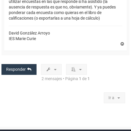
utilizar encuestas en las que responde si ha asistido (la
ausencia de respuesta es que no, obviamente). Y ya puedes
ponderar cada encuesta como quieras en el libro de
calificaciones (o exportarlas a una hoja de cálculo)
David González Arroyo
IES Marie Curie
A
r
r
i
b
a
Responder
2 mensajes • Página
1
de
1
Ir a