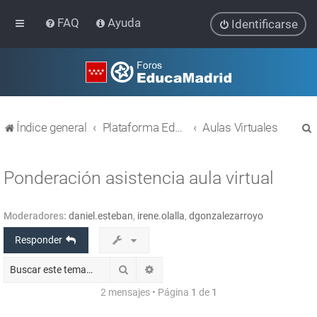
FAQ
Ayuda
Identificarse
Índice general
Plataforma Educativa EducaMadrid
Aulas Virtuales
Ponderación asistencia aula virtual
Moderadores:
daniel.esteban
,
irene.olalla
,
dgonzalezarroyo
r
Responder
Buscar
Búsqueda avanzada
2 mensajes • Página
1
de
1