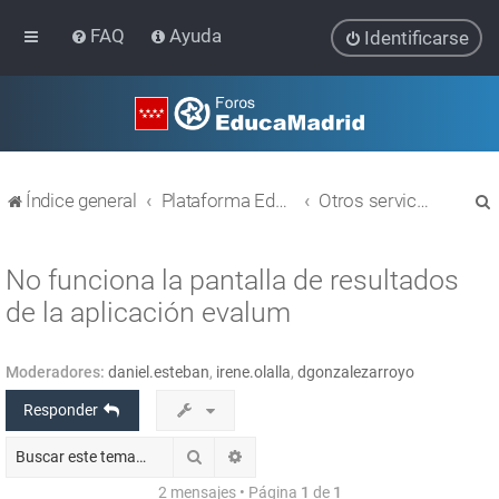
FAQ
Ayuda
Identificarse
Índice general
Plataforma Educativa EducaMadrid
Otros servicios
No funciona la pantalla de resultados
de la aplicación evalum
r
Moderadores:
daniel.esteban
,
irene.olalla
,
dgonzalezarroyo
Responder
Buscar
Búsqueda avanzada
2 mensajes • Página
1
de
1