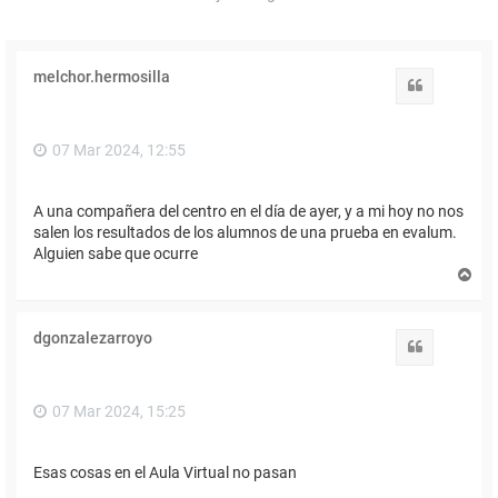
melchor.hermosilla
Citar
07 Mar 2024, 12:55
A una compañera del centro en el día de ayer, y a mi hoy no nos
salen los resultados de los alumnos de una prueba en evalum.
Alguien sabe que ocurre
A
r
r
i
dgonzalezarroyo
b
Citar
a
07 Mar 2024, 15:25
Esas cosas en el Aula Virtual no pasan