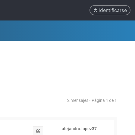
Identificarse
2 mensajes • Página
1
de
1
alejandro.lopez37
Citar