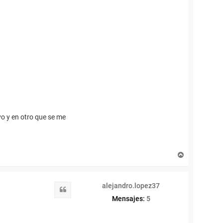
vo y en otro que se me
A
r
r
i
alejandro.lopez37
b
Citar
a
Mensajes:
5