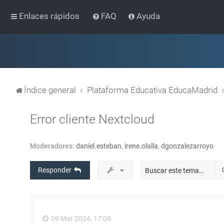
Enlaces rápidos
FAQ
Ayuda
Índice general
Plataforma Educativa EducaMadrid
Error cliente Nextcloud
Moderadores:
daniel.esteban
,
irene.olalla
,
dgonzalezarroyo
Responder
09 Mar 2024, 17:08