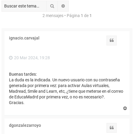
Buscar
Búsqueda avanzada
2 mensajes • Página
1
de
1
ignacio.carvajal
Citar
20 Mar 2024, 19:28
Buenas tardes:
La duda es la indicada. Un nuevo usuario con su contraseña
generada por primera vez: para activar Aulas virtuales,
Madread, Smile and Learn, etc, ¿tiene que meterse en el correo
de EducaMadrd por primera vez, o no es necesario?.
Gracias.
A
r
r
i
dgonzalezarroyo
b
Citar
a