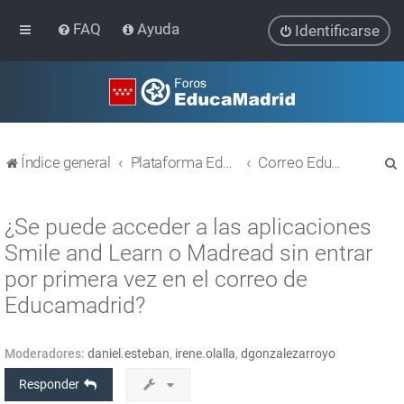
FAQ
Ayuda
Identificarse
Índice general
Plataforma Educativa EducaMadrid
Correo EducaMadrid
¿Se puede acceder a las aplicaciones
Smile and Learn o Madread sin entrar
por primera vez en el correo de
r
Educamadrid?
Moderadores:
daniel.esteban
,
irene.olalla
,
dgonzalezarroyo
Responder