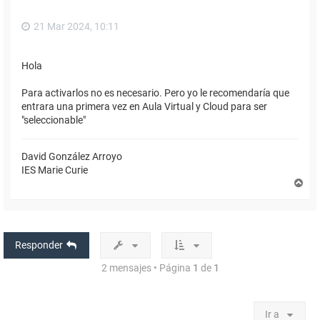
21 Mar 2024, 10:11
Hola
Para activarlos no es necesario. Pero yo le recomendaría que
entrara una primera vez en Aula Virtual y Cloud para ser
"seleccionable"
David González Arroyo
IES Marie Curie
A
r
r
i
b
a
Responder
2 mensajes • Página
1
de
1
Ir a