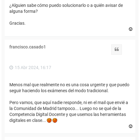
¿Alguien sabe cómo puedo solucionarlo o a quién avisar de
alguna forma?
Gracias.
A
r
r
i
francisco.casado1
b
Citar
a
15 Abr 2024, 16:17
Menos mal que realmente no es una cosa urgente y que puedo
seguir haciendo los exámenes del modo tradicional.
Pero vamos, que aquí nadie responde, ni en el mail que envié a
la Comunidad de Madrid tampoco... Luego no se qué de la
Competencia Digital Docente y que usemos las herramientas
digitales en clase...
A
r
r