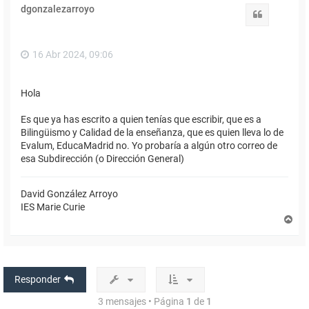
i
dgonzalezarroyo
b
Citar
a
16 Abr 2024, 09:06
Hola
Es que ya has escrito a quien tenías que escribir, que es a
Bilingüismo y Calidad de la enseñanza, que es quien lleva lo de
Evalum, EducaMadrid no. Yo probaría a algún otro correo de
esa Subdirección (o Dirección General)
David González Arroyo
IES Marie Curie
A
r
r
i
b
a
Responder
3 mensajes • Página
1
de
1