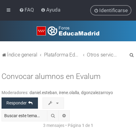
FAQ
Ayuda
Identificarse
Índice general
Plataforma Educativa EducaMadrid
Otros servicios
Convocar alumnos en Evalum
Moderadores:
daniel.esteban
,
irene.olalla
,
dgonzalezarroyo
r
Responder
Buscar
Búsqueda avanzada
3 mensajes • Página
1
de
1