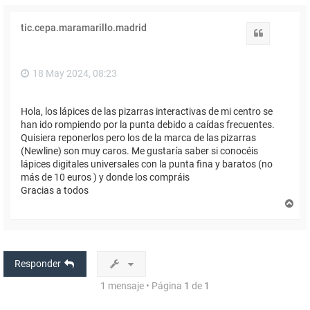
tic.cepa.maramarillo.madrid
Citar
18 May 2024, 08:23
Hola, los lápices de las pizarras interactivas de mi centro se
han ido rompiendo por la punta debido a caídas frecuentes.
Quisiera reponerlos pero los de la marca de las pizarras
(Newline) son muy caros. Me gustaría saber si conocéis
lápices digitales universales con la punta fina y baratos (no
más de 10 euros ) y donde los compráis
Gracias a todos
A
r
r
i
b
a
Responder
1 mensaje • Página
1
de
1