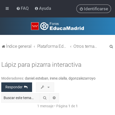
FAQ
Ayuda
Identificarse
Índice general
Plataforma Educativa EducaMadrid
Otros temas relacionados con las TIC
Lápiz para pizarra interactiva
Moderadores:
daniel.esteban
,
irene.olalla
,
dgonzalezarroyo
r
Responder
Buscar
Búsqueda avanzada
1 mensaje • Página
1
de
1