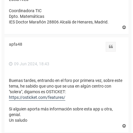
Coordinadora TIC
Dpto. Matemáticas
IES Doctor Marañón 28806 Alcalá de Henares, Madrid.
A
r
r
i
apfa48
b
Citar
a
09 Jun 2024, 18:43
Buenas tardes, entrando en el foro por primera vez, sobre este
tema, he sabido que uno que se usa en algún centro con
"solera", digamos es OSTICKET:
https://osticket.com/features/
Si alguien aporta más información sobre esta app u otra,
genial.
Un saludo
A
r