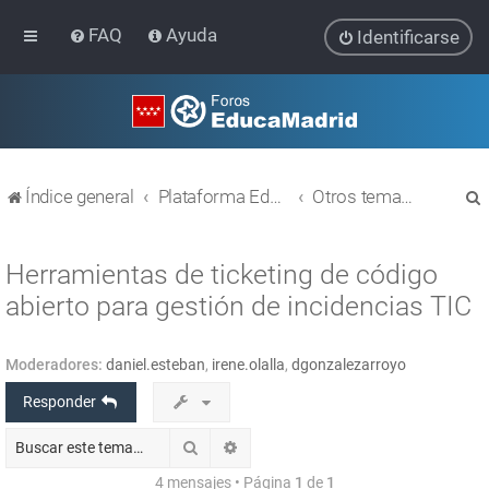
FAQ
Ayuda
Identificarse
Índice general
Plataforma Educativa EducaMadrid
Otros temas relacionados con las TIC
Herramientas de ticketing de código
abierto para gestión de incidencias TIC
r
Moderadores:
daniel.esteban
,
irene.olalla
,
dgonzalezarroyo
Responder
Buscar
Búsqueda avanzada
4 mensajes • Página
1
de
1