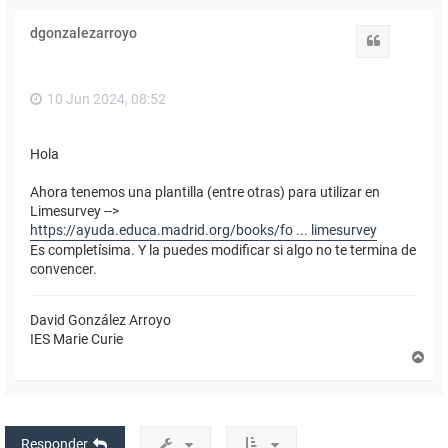
r
i
dgonzalezarroyo
b
Citar
a
10 Jun 2024, 08:52
Hola
Ahora tenemos una plantilla (entre otras) para utilizar en
Limesurvey -->
https://ayuda.educa.madrid.org/books/fo ... limesurvey
Es completísima. Y la puedes modificar si algo no te termina de
convencer.
David González Arroyo
IES Marie Curie
A
r
r
i
b
a
Responder