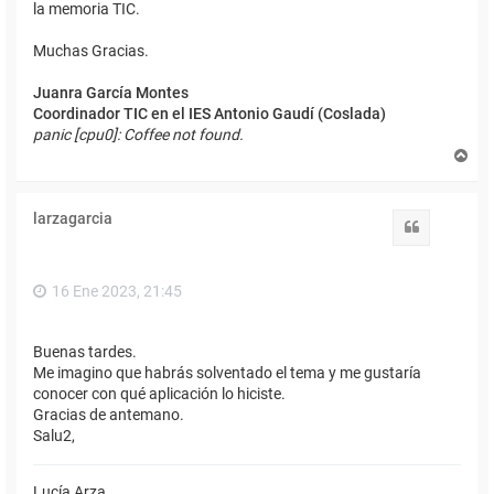
la memoria TIC.
Muchas Gracias.
Juanra García Montes
Coordinador TIC en el IES Antonio Gaudí (Coslada)
panic [cpu0]: Coffee not found.
A
r
r
i
larzagarcia
b
Citar
a
16 Ene 2023, 21:45
Buenas tardes.
Me imagino que habrás solventado el tema y me gustaría
conocer con qué aplicación lo hiciste.
Gracias de antemano.
Salu2,
Lucía Arza