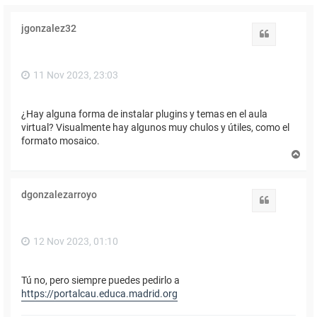
jgonzalez32
Citar
11 Nov 2023, 23:03
¿Hay alguna forma de instalar plugins y temas en el aula
virtual? Visualmente hay algunos muy chulos y útiles, como el
formato mosaico.
A
r
r
i
dgonzalezarroyo
b
Citar
a
12 Nov 2023, 01:10
Tú no, pero siempre puedes pedirlo a
https://portalcau.educa.madrid.org