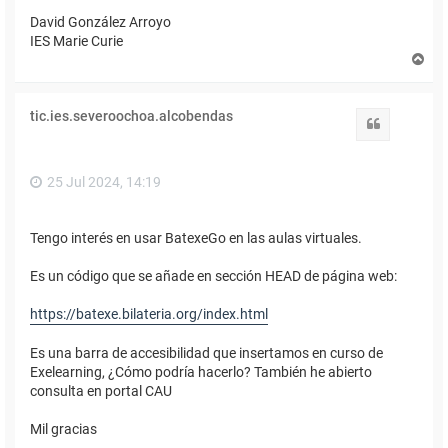
David González Arroyo
IES Marie Curie
A
r
r
i
tic.ies.severoochoa.alcobendas
b
Citar
a
25 Jul 2024, 14:19
Tengo interés en usar BatexeGo en las aulas virtuales.
Es un código que se añade en sección HEAD de página web:
https://batexe.bilateria.org/index.html
Es una barra de accesibilidad que insertamos en curso de
Exelearning, ¿Cómo podría hacerlo? También he abierto
consulta en portal CAU
Mil gracias