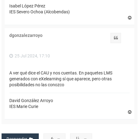
Isabel López Pérez
IES Severo Ochoa (Alcobendas)
A
r
r
i
dgonzalezarroyo
b
Citar
a
25 Jul 2024, 17:10
A ver qué dice el CAU y nos cuentas. En paquetes LMS
generados con eXelearning sí que aparece, pero otras
posibilidades no las conozco
David González Arroyo
IES Marie Curie
A
r
r
i
b
a