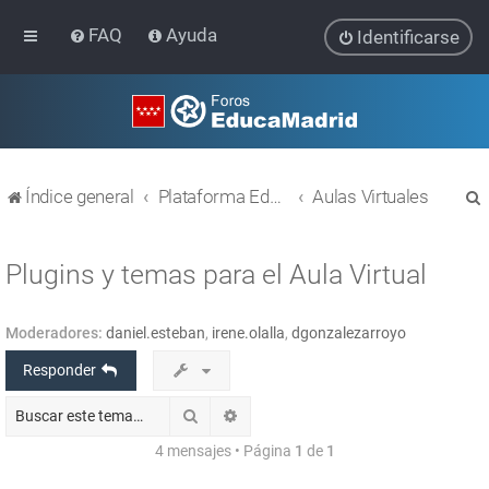
FAQ
Ayuda
Identificarse
Índice general
Plataforma Educativa EducaMadrid
Aulas Virtuales
Plugins y temas para el Aula Virtual
Moderadores:
daniel.esteban
,
irene.olalla
,
dgonzalezarroyo
r
Responder
Buscar
Búsqueda avanzada
4 mensajes • Página
1
de
1