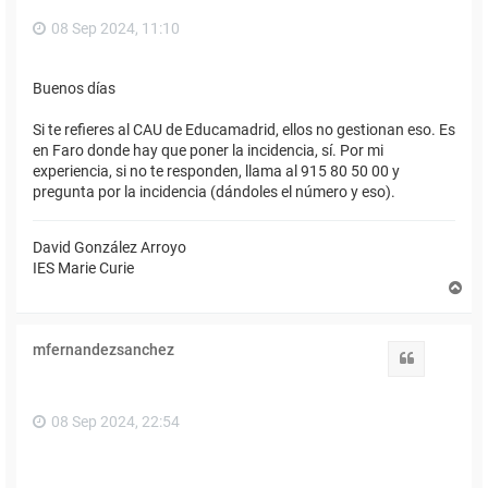
08 Sep 2024, 11:10
Buenos días
Si te refieres al CAU de Educamadrid, ellos no gestionan eso. Es
en Faro donde hay que poner la incidencia, sí. Por mi
experiencia, si no te responden, llama al 915 80 50 00 y
pregunta por la incidencia (dándoles el número y eso).
David González Arroyo
IES Marie Curie
A
r
r
i
mfernandezsanchez
b
Citar
a
08 Sep 2024, 22:54