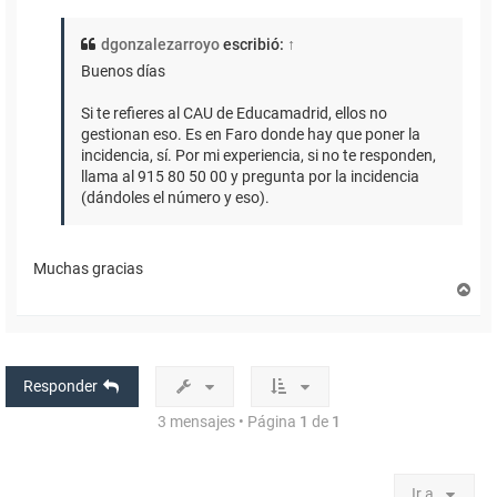
dgonzalezarroyo
escribió:
↑
Buenos días
Si te refieres al CAU de Educamadrid, ellos no
gestionan eso. Es en Faro donde hay que poner la
incidencia, sí. Por mi experiencia, si no te responden,
llama al 915 80 50 00 y pregunta por la incidencia
(dándoles el número y eso).
Muchas gracias
A
r
r
i
b
a
Responder
3 mensajes • Página
1
de
1
Ir a