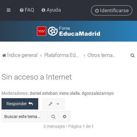
FAQ
Ayuda
Identificarse
Índice general
Plataforma Educativa EducaMadrid
Otros temas relacionados con las TIC
Sin acceso a Internet
Moderadores:
daniel.esteban
,
irene.olalla
,
dgonzalezarroyo
r
Responder
Buscar
Búsqueda avanzada
3 mensajes • Página
1
de
1