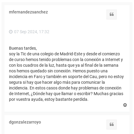
mfernandezsanchez
Citar
07 Sep 2024, 17:32
Buenas tardes,
soy la Tic de una colegio de Madrid-Este y desde el comienzo
de curso hemos tenido problemas con la conexión a Internet y
con los cuadros de la luz, hasta que ya al final de la semana
nos hemos quedado sin conexión. Hemos puesto una
incidencia en Faro y también en soporte del Cau, pero no estoy
segura si hay que hacer algo más para comunicar la
incidencia. En estos casos donde hay problemas de conexión
de Internet, ¿Dónde hay que llamar o escribir? Muchas gracias
por vuestra ayuda, estoy bastante perdida.
A
r
r
i
dgonzalezarroyo
b
Citar
a