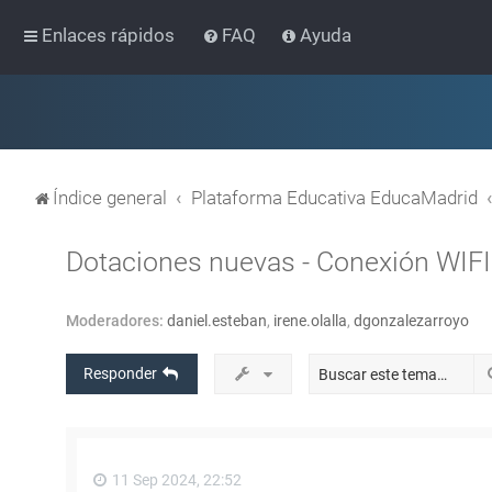
Enlaces rápidos
FAQ
Ayuda
Índice general
Plataforma Educativa EducaMadrid
Dotaciones nuevas - Conexión WIFI
Moderadores:
daniel.esteban
,
irene.olalla
,
dgonzalezarroyo
Responder
11 Sep 2024, 22:52