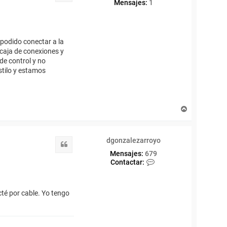
Mensajes:
1
 podido conectar a la
 caja de conexiones y
de control y no
stilo y estamos
A
r
r
i
dgonzalezarroyo
b
Citar
a
Mensajes:
679
C
Contactar:
o
n
t
cté por cable. Yo tengo
a
c
t
a
r