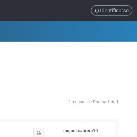
Identificarse
2 mensajes • Página
1
de
1
miguel.cabrera10
Citar