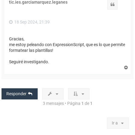
tic.ies.garciamarquez.leganes
b
Citar
a
18 Sep 2024, 21:39
Gracias,
me estoy peleando con ExpressionScript, que es lo que permite
formatear las plantillas!
Seguiré investigando.
A
r
r
i
b
a
Responder
3 mensajes • Página
1
de
1
Ir a