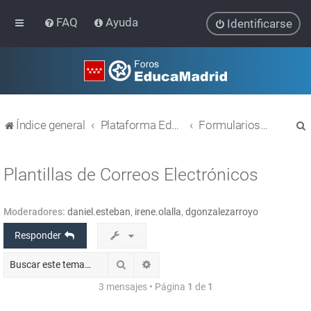
FAQ
Ayuda
Identificarse
Índice general
Plataforma Educativa EducaMadrid
Formularios Limesurvey
Plantillas de Correos Electrónicos
Moderadores:
daniel.esteban
,
irene.olalla
,
dgonzalezarroyo
r
Responder
Buscar
Búsqueda avanzada
3 mensajes • Página
1
de
1