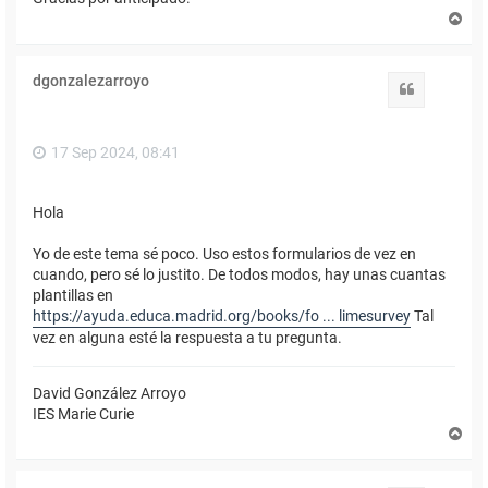
A
r
r
i
dgonzalezarroyo
b
Citar
a
17 Sep 2024, 08:41
Hola
Yo de este tema sé poco. Uso estos formularios de vez en
cuando, pero sé lo justito. De todos modos, hay unas cuantas
plantillas en
https://ayuda.educa.madrid.org/books/fo ... limesurvey
Tal
vez en alguna esté la respuesta a tu pregunta.
David González Arroyo
IES Marie Curie
A
r
r
i