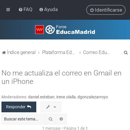
FAQ
Ayuda
Identificarse
Índice general
Plataforma Educativa EducaMadrid
Correo EducaMadrid
No me actualiza el correo en Gmail en
un iPhone
r
Moderadores:
daniel.esteban
,
irene.olalla
,
dgonzalezarroyo
Responder
Buscar
Búsqueda avanzada
1 mensaje • Página
1
de
1