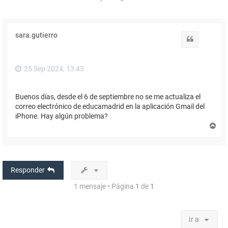
sara.gutierro
Citar
25 Sep 2024, 13:43
Buenos días, desde el 6 de septiembre no se me actualiza el
correo electrónico de educamadrid en la aplicación Gmail del
iPhone. Hay algún problema?
A
r
r
i
b
a
Responder
1 mensaje • Página
1
de
1
Ir a