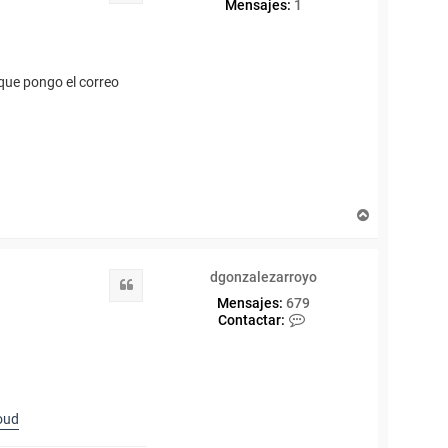
Mensajes:
1
nque pongo el correo
A
r
r
i
dgonzalezarroyo
b
Citar
a
Mensajes:
679
C
Contactar:
o
n
t
a
c
t
oud
a
r