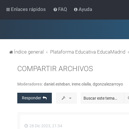
Enlaces rápidos
FAQ
Ayuda
Índice general
Plataforma Educativa EducaMadrid
COMPARTIR ARCHIVOS
Moderadores:
daniel.esteban
,
irene.olalla
,
dgonzalezarroyo
Responder
28 Dic 2023, 21:34