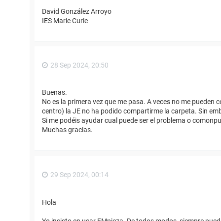
David González Arroyo
IES Marie Curie
28 Sep 2024, 20:50
Buenas.
No es la primera vez que me pasa. A veces no me pueden c
centro) la JE no ha podido compartirme la carpeta. Sin em
Si me podéis ayudar cual puede ser el problema o comonpu
Muchas gracias.
29 Sep 2024, 00:14
Hola
Yo insisto en usar EMpieza. De todos modos, siempre pued