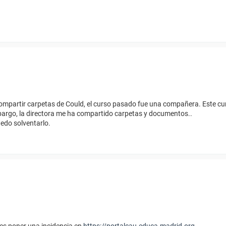
ompartir carpetas de Could, el curso pasado fue una compañera. Este cur
bargo, la directora me ha compartido carpetas y documentos..
edo solventarlo.
es poner una incidencia en
https://portalcau.educa.madrid.org