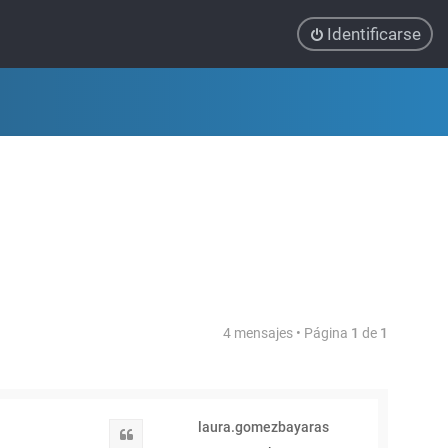
Identificarse
4 mensajes • Página
1
de
1
laura.gomezbayaras
Citar