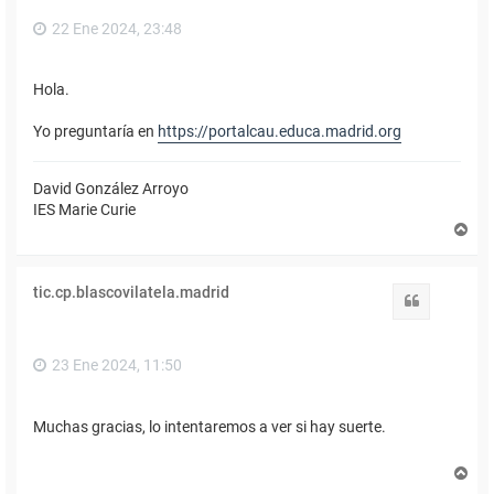
22 Ene 2024, 23:48
Hola.
Yo preguntaría en
https://portalcau.educa.madrid.org
David González Arroyo
IES Marie Curie
A
r
r
i
tic.cp.blascovilatela.madrid
b
Citar
a
23 Ene 2024, 11:50
Muchas gracias, lo intentaremos a ver si hay suerte.
A
r