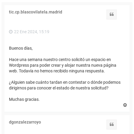
tic.cp.blascovilatela.madrid
Citar
22 Ene 2024, 15:19
Buenos días,
Hace una semana nuestro centro solicitó un espacio en
Wordpress para poder crear y alojar nuestra nueva página
web. Todavía no hemos recibido ninguna respuesta.
¿Alguien sabe cuánto tardan en contestar o dónde podemos
dirigirnos para conocer el estado de nuestra solicitud?
Muchas gracias.
A
r
r
i
dgonzalezarroyo
b
Citar
a