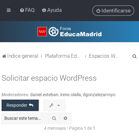
FAQ
Ayuda
Identificarse
Índice general
Plataforma Educativa EducaMadrid
Espacios WEB con Wordpress
Solicitar espacio WordPress
Moderadores:
daniel.esteban
,
irene.olalla
,
dgonzalezarroyo
r
Responder
Buscar
Búsqueda avanzada
4 mensajes • Página
1
de
1