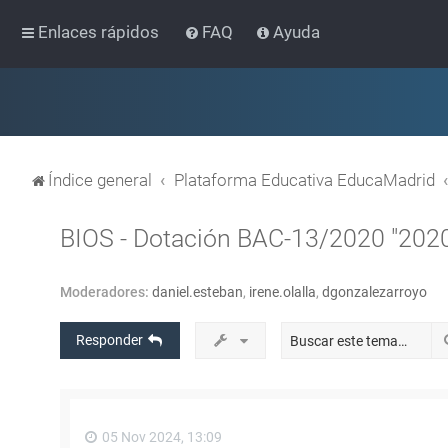
Enlaces rápidos
FAQ
Ayuda
Índice general
Plataforma Educativa EducaMadrid
BIOS - Dotación BAC-13/2020 "20
Moderadores:
daniel.esteban
,
irene.olalla
,
dgonzalezarroyo
Responder
05 Nov 2024, 13:09