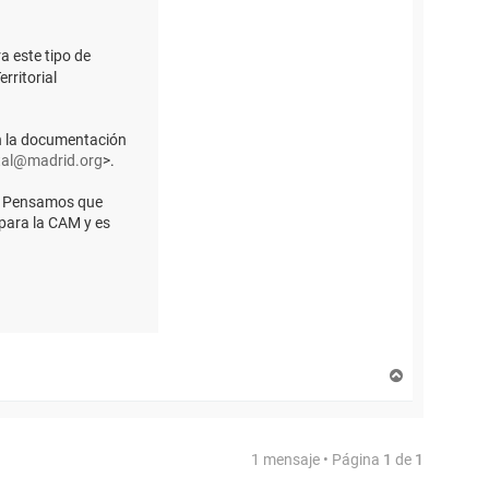
a este tipo de
rritorial
on la documentación
ital@madrid.org
>.
". Pensamos que
 para la CAM y es
A
r
r
i
b
1 mensaje • Página
1
de
1
a