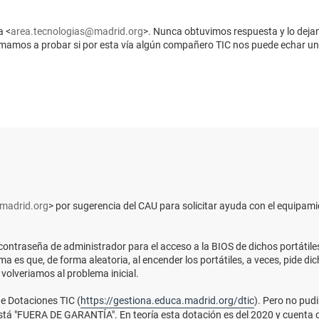
a <
area.tecnologias@madrid.org
>. Nunca obtuvimos respuesta y lo deja
mamos a probar si por esta vía algún compañero TIC nos puede echar u
madrid.org
> por sugerencia del CAU para solicitar ayuda con el equipami
contraseña de administrador para el acceso a la BIOS de dichos portátil
a es que, de forma aleatoria, al encender los portátiles, a veces, pide d
volveriamos al problema inicial.
de Dotaciones TIC (
https://gestiona.educa.madrid.org/dtic
). Pero no pud
a está "FUERA DE GARANTÍA". En teoría esta dotación es del 2020 y cuenta