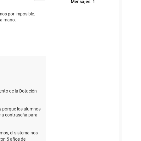
Mensajes:
1
mos por imposible.
na mano.
ento de la Dotación
es porque los alumnos
icha contraseña para
imos, el sistema nos
 con 5 años de