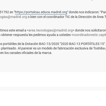
51792 en "
https://portalcau.educa.madrid.org
" donde nos indicaron: "Par
logias@madrid.org
o bien con el coordinador TIC de la Dirección de Área Te
imos este email a <
area.tecnologias@madrid.org
> donde nos solicitar
o obtener respuesta les pedimos ayuda a ustedes <
coordinadorestic.cap
e los portátiles de la Dotación BAC-13/2020 "2020 BAC-13 PORTÁTILES 15
 planteado. Al parecer es un modelo de fabricación exclusiva de Toshiba
n los canales oficiales de la marca.