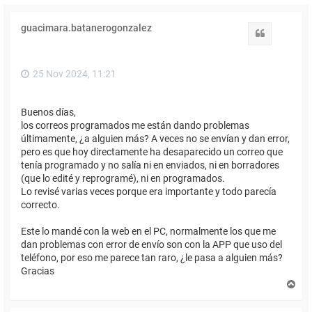
guacimara.batanerogonzalez
Citar
25 Nov 2024, 11:21
Buenos días,
los correos programados me están dando problemas
últimamente, ¿a alguien más? A veces no se envían y dan error,
pero es que hoy directamente ha desaparecido un correo que
tenía programado y no salía ni en enviados, ni en borradores
(que lo edité y reprogramé), ni en programados.
Lo revisé varias veces porque era importante y todo parecía
correcto.
Este lo mandé con la web en el PC, normalmente los que me
dan problemas con error de envío son con la APP que uso del
teléfono, por eso me parece tan raro, ¿le pasa a alguien más?
Gracias
A
r
r