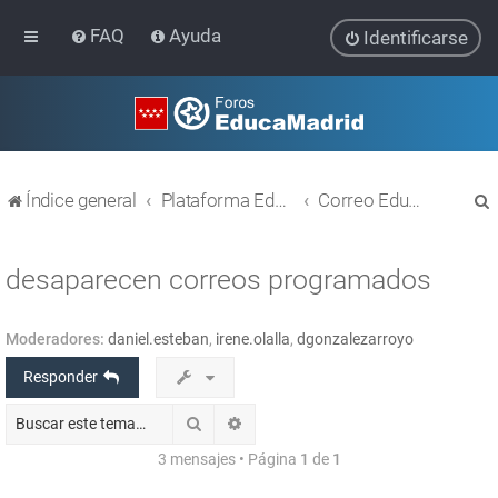
FAQ
Ayuda
Identificarse
Índice general
Plataforma Educativa EducaMadrid
Correo EducaMadrid
desaparecen correos programados
Moderadores:
daniel.esteban
,
irene.olalla
,
dgonzalezarroyo
r
Responder
Buscar
Búsqueda avanzada
3 mensajes • Página
1
de
1