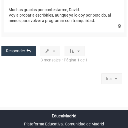
Muchas gracias por contestarme, David.
Voy a probar a escribirles, aunque ya lo doy por perdido, al
menos para volver a programar con tranquilidad.
A
r
r
i
b
a
Responder
3 mensajes • Página
1
de
1
Ir a
Powered by
phpBB
™
Índice general
Todos los horarios
Privacidad
Borrar cookies
Condiciones
Contáctanos
EducaMadrid
Traducción al español por
phpBB España
-
son
UTC+02:00
Plataforma Educativa. Comunidad de Madrid