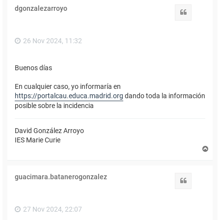
i
dgonzalezarroyo
b
Citar
a
26 Nov 2024, 11:32
Buenos días
En cualquier caso, yo informaría en
https://portalcau.educa.madrid.org
dando toda la información
posible sobre la incidencia
David González Arroyo
IES Marie Curie
A
r
r
i
guacimara.batanerogonzalez
b
Citar
a
27 Nov 2024, 22:07